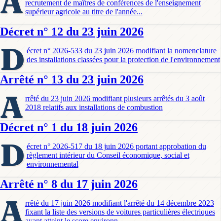
A
recrutement de maîtres de conférences de l'enseignement
supérieur agricole au titre de l'année...
Décret n° 12 du 23 juin 2026
D
écret n° 2026-533 du 23 juin 2026 modifiant la nomenclature
des installations classées pour la protection de l'environnement
Arrêté n° 13 du 23 juin 2026
A
rrêté du 23 juin 2026 modifiant plusieurs arrêtés du 3 août
2018 relatifs aux installations de combustion
Décret n° 1 du 18 juin 2026
D
écret n° 2026-517 du 18 juin 2026 portant approbation du
règlement intérieur du Conseil économique, social et
environnemental
Arrêté n° 8 du 17 juin 2026
A
rrêté du 17 juin 2026 modifiant l'arrêté du 14 décembre 2023
fixant la liste des versions de voitures particulières électriques
ayant atteint le score environn...