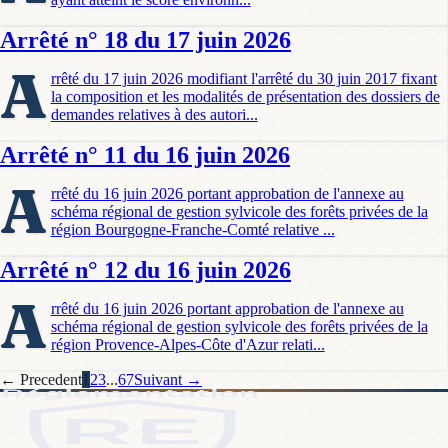
Arrêté n° 18 du 17 juin 2026
A
rrêté du 17 juin 2026 modifiant l'arrêté du 30 juin 2017 fixant
la composition et les modalités de présentation des dossiers de
demandes relatives à des autori...
Arrêté n° 11 du 16 juin 2026
A
rrêté du 16 juin 2026 portant approbation de l'annexe au
schéma régional de gestion sylvicole des forêts privées de la
région Bourgogne-Franche-Comté relative ...
Arrêté n° 12 du 16 juin 2026
A
rrêté du 16 juin 2026 portant approbation de l'annexe au
schéma régional de gestion sylvicole des forêts privées de la
région Provence-Alpes-Côte d'Azur relati...
← Precedent
1
2
3
...
67
Suivant →