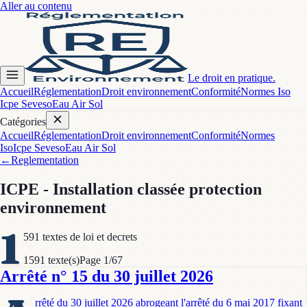
Aller au contenu
Le droit en pratique.
Accueil
Réglementation
Droit environnement
Conformité
Normes Iso
Icpe Seveso
Eau Air Sol
Catégories
Accueil
Réglementation
Droit environnement
Conformité
Normes
Iso
Icpe Seveso
Eau Air Sol
←
Reglementation
ICPE - Installation classée protection
environnement
1
591
textes de loi et decrets
1591
texte(s)
Page
1
/
67
Arrêté n° 15 du 30 juillet 2026
rrêté du 30 juillet 2026 abrogeant l'arrêté du 6 mai 2017 fixant