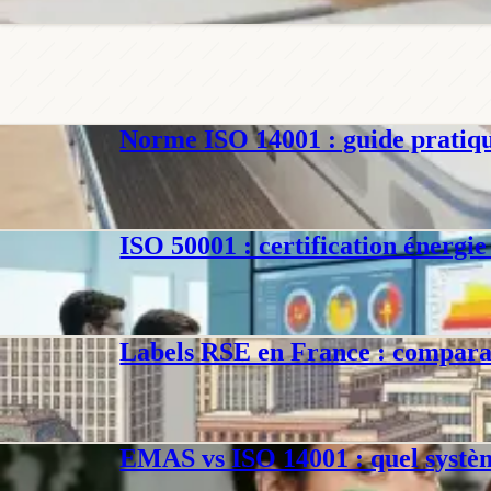
Philippe D.
·
14 févr. 2026
·
15
min
Norme ISO 14001 : guide pratiqu
Normes Iso
Guide complet pour mettre en place la certification ISO 14001 : étapes,
Philippe D.
·
7 févr. 2026
·
13
min
ISO 50001 : certification énerg
Normes Iso
ISO 50001 : guide opérationnel pour les PME. Différences avec ISO 140
Jennifer D.
·
31 janv. 2026
·
13
min
Labels RSE en France : comparat
Normes Iso
Comparatif des labels RSE en France : B Corp, LUCIE, EcoVadis, En
Philippe D.
·
3 sept. 2025
·
10
min
EMAS vs ISO 14001 : quel systèm
Normes Iso