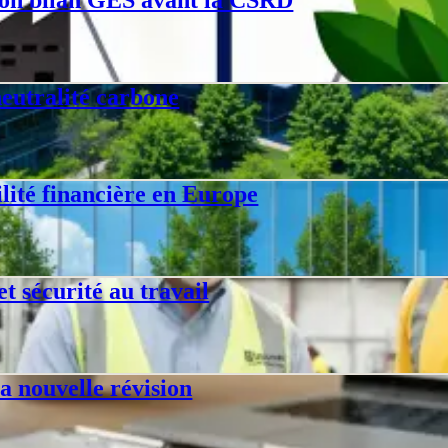
ge des 6 catégories, comparaison GHG Protocol et impact Omnibus sur l
 neutralité carbone
es claims de neutralité carbone, les entreprises françaises et la lutte 
lité financière en Europe
Exigences, calendrier d'adoption européen et impact sur la gouvernance.
t sécurité au travail
01, structure HLS, exigences clés, étapes de mise en place et certifi
a nouvelle révision
visionnement et Harmonized Structure. Calendrier et impact.