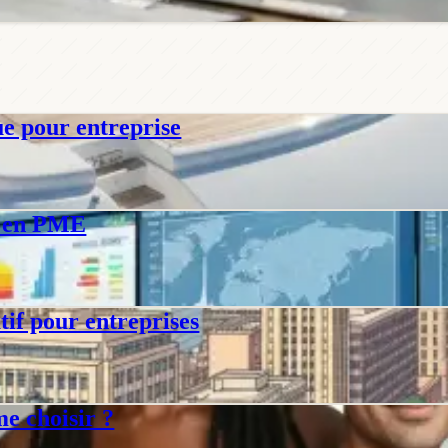
e pour entreprise
 coûts, durée, avantages. Tout ce qu'il faut savoir sur le système de ma
ie en PME
01, étapes de certification, coûts, ROI et lien avec la taxonomie euro
if pour entreprises
gagé RSE AFNOR, ISO 26000. Critères, coûts et guide de choix.
e choisir ?