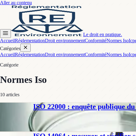
Aller au contenu
Le droit en pratique.
Accueil
Réglementation
Droit environnement
Conformité
Normes Iso
Icp
Catégories
Accueil
Réglementation
Droit environnement
Conformité
Normes Iso
Icp
Catégorie
Normes Iso
10
article
s
ISO 22000 : enquête publique du 
Normes Iso
Enquête publique ISO 22000 du 7 mai au 17 juin 2026 sur Norminfo 
Philippe D.
·
9 juin 2026
·
8
min
ISO 14064 : mesurer et vérifier