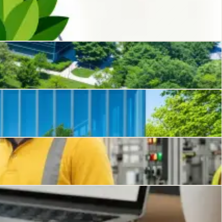
a CSRD.
contre...
cation.