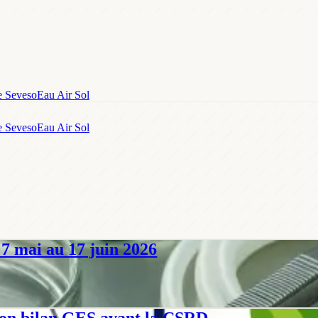
e Seveso
Eau Air Sol
e Seveso
Eau Air Sol
7 mai au 17 juin 2026
AFNOR. Trois nouveaux chapitres et refonte des définitions CCP-PRP
 son bilan GES avant la CSRD