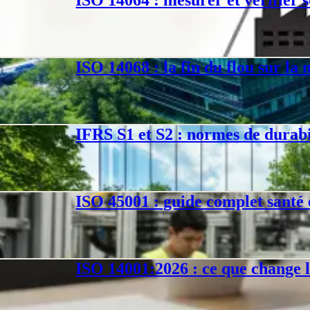
Normes Iso
ISO 14064 structure le bilan GES et sa vérification tierce. Décrypta
Philippe D.
·
19 avr. 2026
·
7
min
ISO 14068 : la fin du flou sur la
Normes Iso
ISO 14068-1 remplace PAS 2060 depuis janvier 2025 : ce qui change pour l
Philippe D.
·
14 mars 2026
·
8
min
IFRS S1 et S2 : normes de durabi
Normes Iso
IFRS S1 et S2 : normes de reporting de durabilité à valeur financière. 
Philippe D.
·
12 mars 2026
·
7
min
ISO 45001 : guide complet santé e
Normes Iso
ISO 45001:2018, norme internationale SST : différences avec OHSAS 180
Philippe D.
·
16 févr. 2026
·
6
min
ISO 14001:2026 : ce que change l
Normes Iso
ISO 14001:2026 : changement climatique, biodiversité, chaîne d'appro