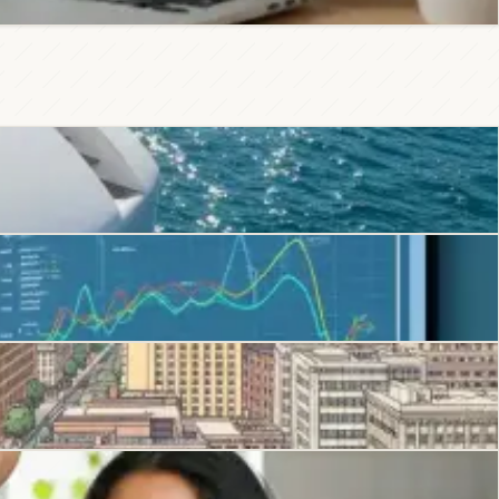
nagement...
péenne.