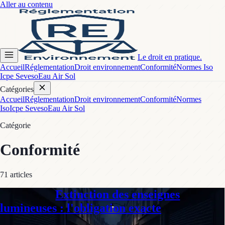
Aller au contenu
Le droit en pratique.
Accueil
Réglementation
Droit environnement
Conformité
Normes Iso
Icpe Seveso
Eau Air Sol
Catégories
Accueil
Réglementation
Droit environnement
Conformité
Normes
Iso
Icpe Seveso
Eau Air Sol
Catégorie
Conformité
71
article
s
Extinction des enseignes
Conformité
lumineuses : l'obligation exacte