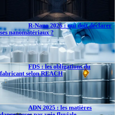
Enseigne ou publicité lumineuse : deux régimes, deux horaires, deux
sanctions. Le maire, pas le préfet, contrôle depuis 2024. Barème
complet des sanctions.
Philippe D.
·
6 août 2026
·
11
min
R-Nano 2026 : qui doit déclarer
Conformité
ses nanomatériaux ?
Déclaration R-Nano : seuil de 100 grammes par an, échéance du 1er
mai, contenu exact de l'annexe, sanctions. Et ce que change réellement
mai 2026.
Philippe D.
·
4 août 2026
·
11
min
FDS : les obligations du
Conformité
fabricant selon REACH
La fiche de données de sécurité selon l'article 31 de REACH : qui
l'établit, les 16 rubriques de l'annexe II, les seuils 1 t et 10 t, les
sanctions.
Philippe D.
·
3 août 2026
·
9
min
ADN 2025 : les matières
Conformité
dangereuses par voie fluviale