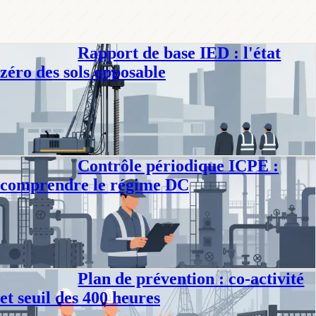
Rapport de base IED : l'état
Conformité
zéro des sols opposable
Le rapport de base ICPE fixe l'état zéro des sols avant exploitation. À
la cessation d'activité, il devient la référence opposable de la remise en
état.
Jennifer D.
·
10 juil. 2026
·
6
min
Contrôle périodique ICPE :
Conformité
comprendre le régime DC
Le régime DC des ICPE impose un contrôle tous les 5 ans par un
organisme agréé COFRAC, aux frais de l'exploitant et sans pouvoir de
police.
Philippe D.
·
8 juil. 2026
·
9
min
Plan de prévention : co-activité
Conformité
et seuil des 400 heures