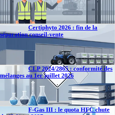
Co-activité sur site : inspection commune préalable, seuil des 400
heures et partage des responsabilités entre entreprise utilisatrice et
extérieures.
Philippe D.
·
7 juil. 2026
·
9
min
Certiphyto 2026 : fin de la
Conformité
séparation conseil-vente
Depuis le 1er janvier 2026, la séparation conseil-vente des phytos
disparaît et le Certiphyto se renouvelle sans conseil stratégique
obligatoire.
Jennifer D.
·
2 juil. 2026
·
7
min
CLP 2024/2865 : conformité des
Conformité
mélanges au 1er juillet 2026
Au 1er juillet 2026, le groupe 1 du règlement CLP 2024/2865 entre en
application. Classes ED, PBT, PMT et étiquetage des mélanges : ce
qu'il faut faire.
Philippe D.
·
1 juil. 2026
·
8
min
F-Gas III : le quota HFC chute
Conformité