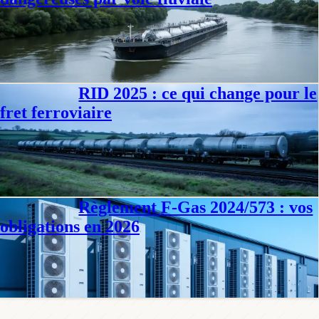
L'ADN 2025 encadre le transport fluvial des marchandises
dangereuses. Ce qui distingue ce règlement de ses cousins routier et
ferroviaire : l'eau.
Philippe D.
·
29 juil. 2026
·
8
min
RID 2025 : ce qui change pour le
Conformité
fret ferroviaire
Depuis le 1er juillet 2025, le RID 2025 régit seul le fret ferroviaire de
matières dangereuses. Wagons-citernes, triage : ce qui change
vraiment.
Philippe D.
·
27 juil. 2026
·
10
min
Règlement F-Gas 2024/573 : vos
Conformité
obligations en 2026
Le règlement (UE) 2024/573 (F-Gas III) impose certification, contrôles
d'étanchéité, registres et récupération. Obligations entreprises en 2026.
Philippe D.
·
22 juil. 2026
·
8
min