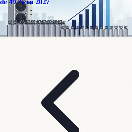
de 49 % en 2027
En 2027, le quota HFC européen tombe à -49 % de la référence 2009-
2012. Redevance de 3 € par tonne CO2eq, prix en hausse, frigoristes
sous tension.
Philippe D.
·
26 juin 2026
·
8
min