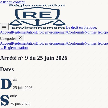
Aller au contenu
Le droit en pratique.
Accueil
Réglementation
Droit environnement
Conformité
Normes Iso
Icp
Catégories
Accueil
Réglementation
Droit environnement
Conformité
Normes Iso
Icp
←
Reglementation
Arrêté
n° 9
du 25 juin 2026
Dates
D
ate
25 juin 2026
S
ortie
25 juin 2026