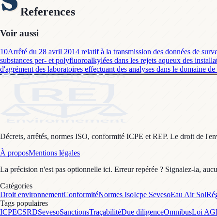
References
Voir aussi
10
Arrêté du 28 avril 2014 relatif à la transmission des données de surve
substances per- et polyfluoroalkylées dans les rejets aqueux des installa
d'agrément des laboratoires effectuant des analyses dans le domaine de 
Décrets, arrêtés, normes ISO, conformité ICPE et REP. Le droit de l'envi
À propos
Mentions légales
La précision n'est pas optionnelle ici. Erreur repérée ? Signalez-la, auc
Catégories
Droit environnement
Conformité
Normes Iso
Icpe Seveso
Eau Air Sol
Rég
Tags populaires
ICPE
CSRD
Seveso
Sanctions
Traçabilité
Due diligence
Omnibus
Loi A