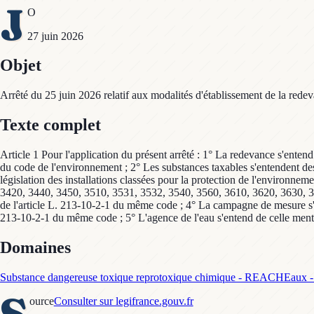
J
O
27 juin 2026
Objet
Arrêté du 25 juin 2026 relatif aux modalités d'établissement de la rede
Texte complet
Article 1 Pour l'application du présent arrêté : 1° La redevance s'enten
du code de l'environnement ; 2° Les substances taxables s'entendent des 
législation des installations classées pour la protection de l'environ
3420, 3440, 3450, 3510, 3531, 3532, 3540, 3560, 3610, 3620, 3630, 3670
de l'article L. 213-10-2-1 du même code ; 4° La campagne de mesure s'en
213-10-2-1 du même code ; 5° L'agence de l'eau s'entend de celle menti
Domaines
Substance dangereuse toxique reprotoxique chimique - REACH
Eaux - 
S
ource
Consulter sur legifrance.gouv.fr