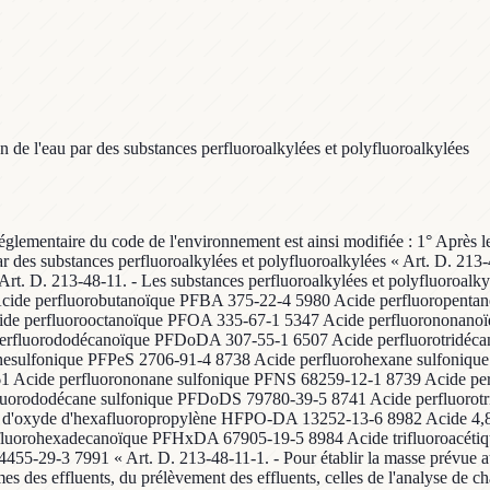
n de l'eau par des substances perfluoroalkylées et polyfluoroalkylées
ie réglementaire du code de l'environnement est ainsi modifiée : 1° Après 
ar des substances perfluoroalkylées et polyfluoroalkylées « Art. D. 213-
« Art. D. 213-48-11. - Les substances perfluoroalkylées et polyfluoroalky
e Acide perfluorobutanoïque PFBA 375-22-4 5980 Acide perfluoropen
ide perfluorooctanoïque PFOA 335-67-1 5347 Acide perfluorononan
erfluorododécanoïque PFDoDA 307-55-1 6507 Acide perfluorotridéc
anesulfonique PFPeS 2706-91-4 8738 Acide perfluorohexane sulfoniq
61 Acide perfluorononane sulfonique PFNS 68259-12-1 8739 Acide pe
luorododécane sulfonique PFDoDS 79780-39-5 8741 Acide perfluoro
ère d'oxyde d'hexafluoropropylène HFPO-DA 13252-13-6 8982 Acide
rfluorohexadecanoïque PFHxDA 67905-19-5 8984 Acide trifluoroacét
55-29-3 7991 « Art. D. 213-48-11-1. - Pour établir la masse prévue au I
s des effluents, du prélèvement des effluents, celles de l'analyse de ch