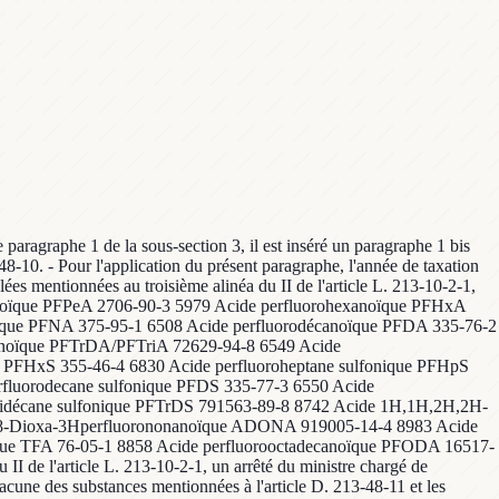
le paragraphe 1 de la sous-section 3, il est inséré un paragraphe 1 bis
48-10. - Pour l'application du présent paragraphe, l'année de taxation
lées mentionnées au troisième alinéa du II de l'article L. 213-10-2-1,
tanoïque PFPeA 2706-90-3 5979 Acide perfluorohexanoïque PFHxA
oïque PFNA 375-95-1 6508 Acide perfluorodécanoïque PFDA 335-76-2
anoïque PFTrDA/PFTriA 72629-94-8 6549 Acide
ue PFHxS 355-46-4 6830 Acide perfluoroheptane sulfonique PFHpS
rfluorodecane sulfonique PFDS 335-77-3 6550 Acide
tridécane sulfonique PFTrDS 791563-89-8 8742 Acide 1H,1H,2H,2H-
 4,8-Dioxa-3Hperfluorononanoïque ADONA 919005-14-4 8983 Acide
ique TFA 76-05-1 8858 Acide perfluorooctadecanoïque PFODA 16517-
I de l'article L. 213-10-2-1, un arrêté du ministre chargé de
acune des substances mentionnées à l'article D. 213-48-11 et les