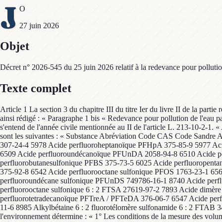
J
O
27 juin 2026
Objet
Décret n° 2026-545 du 25 juin 2026 relatif à la redevance pour pollutio
Texte complet
Article 1 La section 3 du chapitre III du titre Ier du livre II de la part
ainsi rédigé : « Paragraphe 1 bis « Redevance pour pollution de l'eau p
s'entend de l'année civile mentionnée au II de l'article L. 213-10-2-1. 
sont les suivantes : « Substance Abréviation Code CAS Code Sandr
307-24-4 5978 Acide perfluoroheptanoïque PFHpA 375-85-9 5977 Ac
6509 Acide perfluoroundécanoïque PFUnDA 2058-94-8 6510 Acide p
perfluorobutanesulfonique PFBS 375-73-5 6025 Acide perfluoropent
375-92-8 6542 Acide perfluorooctane sulfonique PFOS 1763-23-1 65
perfluoroundécane sulfonique PFUnDS 749786-16-1 8740 Acide perf
perfluorooctane sulfonique 6 : 2 FTSA 27619-97-2 7893 Acide dim
perfluorotetradecanoïque PFTreA / PFTeDA 376-06-7 6547 Acide pe
11-6 8985 Alkylbétaine 6 : 2 fluorotélomère sulfonamide 6 : 2 FTAB 344
l'environnement détermine : « 1° Les conditions de la mesure des volume