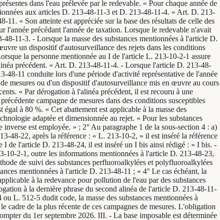
à présentes dans l'eau prélevée par le redevable. « Pour chaque année de
entionnées aux articles D. 213-48-11-3 et D. 213-48-11-4. « Art. D. 213-
-11. « Son atteinte est appréciée sur la base des résultats de celle des
r l'année précédant l'année de taxation. Lorsque le redevable n'avait
213-48-11-3. - Lorsque la masse des substances mentionnées à l'article D.
œuvre un dispositif d'autosurveillance des rejets dans les conditions
Lorsque la personne mentionnée au I de l'article L. 213-10-2-1 assure
'alinéa précédent. « Art. D. 213-48-11-4. - Lorsque l'article D. 213-48-
3-48-11 conduite lors d'une période d'activité représentative de l'année
e de mesures ou d'un dispositif d'autosurveillance mis en œuvre au cours
ents. « Par dérogation à l'alinéa précédent, il est recouru à une
 la précédente campagne de mesures dans des conditions susceptibles
t égal à 80 %. « Cet abattement est applicable à la masse des
echnologie adaptée et dimensionnée au rejet. « Pour les substances
e inverse est employée. » ; 2° Au paragraphe 1 de la sous-section 4 : a)
213-48-22, après la référence : « L. 213-10-2, » il est inséré la référence
 de l'article D. 213-48-24, il est inséré un I bis ainsi rédigé : « I bis. -
13-10-2-1, outre les informations mentionnées à l'article D. 213-48-23,
a méthode de suivi des substances perfluoroalkylées et polyfluoroalkylées
tances mentionnées à l'article D. 213-48-11 ; « 4° Le cas échéant, la
 applicable à la redevance pour pollution de l'eau par des substances
ogation à la dernière phrase du second alinéa de l'article D. 213-48-11-
4 ou L. 512-5 dudit code, la masse des substances mentionnées à
ns le cadre de la plus récente de ces campagnes de mesures. L'obligation
à compter du 1er septembre 2026. III. - La base imposable est déterminée