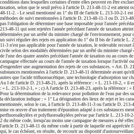
conditions dans lesquelles certaines d'entre elles peuvent en être excl
taxation, selon que le seuil prévu à l'article D. 213-48-11-2 est attein
48-11-2. - Le seuil mentionné au 1° du III de l'article L. 213-10-2-1 es
méthodes de suivi mentionnées à l'article D. 213-48-11-3 ou D. 213-48-1
pas l'obligation de déterminer une base imposable pour l'année précédant
213-48-11 qui sont rejetées l'année précédant l'année de taxation atteint
déterminées par un arrêté du ministre chargé de l'environnement, pour d
un suivi régulier des rejets en application du 1° du II bis de l'article L
11-3 n'est pas applicable pour l'année de taxation, le redevable recour
civile selon des modalités déterminées par un arrêté du ministre chargé
de l'une des quatre années précédant l'année de taxation ou au cours de l'
campagne effectuée au cours de l'année de taxation lorsque l'activité 
d'engendrer une augmentation des rejets de ces substances. « Art. D. 21
substances mentionnées à l'article D. 213-48-11 déterminée avant qu'ell
autres que l'acide trifluoroacétique, une technologie d'adsorption sur 
Au I de l'article D. 213-48-21, après la référence : « L. 213-10-2, » il es
: « L. 213-10-2-1, » ; c) A l'article D. 213-48-23, après la référence : « L.
Pour la détermination de la redevance pour pollution de l'eau par des su
la déclaration indique : « 1° La désignation des lieux de rejet et les cara
mentionnée, selon le cas, à l'article D. 213-48-11-3 ou l'article D. 213-
mise en œuvre d'un traitement d'épuration adapté à ces substances mentio
perfluoroalkylées et polyfluoroalkylées prévue par l'article L. 213-10-2
2 du même code, lorsqu'au moins une campagne de mesures a été effectu
l'article D. 213-48-11 du même code à partir de laquelle est appréciée l'
qui, le cas échéant, en résulte, de recourir au dispositif d'autosurvei