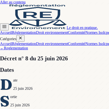
Aller au contenu
Le droit en pratique.
Accueil
Réglementation
Droit environnement
Conformité
Normes Iso
Icp
Catégories
Accueil
Réglementation
Droit environnement
Conformité
Normes Iso
Icp
←
Reglementation
Décret
n° 8
du 25 juin 2026
Dates
D
ate
25 juin 2026
S
ortie
25 juin 2026