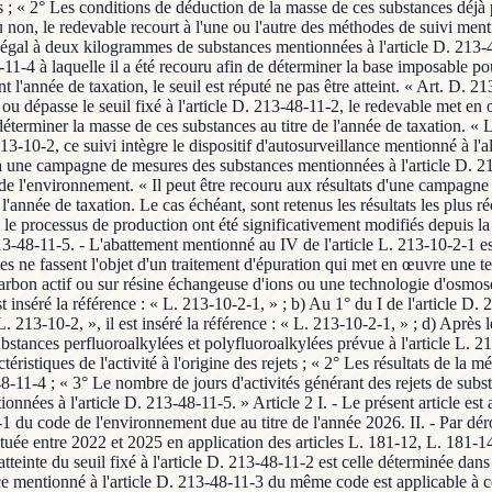
ues ; « 2° Les conditions de déduction de la masse de ces substances déj
t ou non, le redevable recourt à l'une ou l'autre des méthodes de suivi m
t égal à deux kilogrammes de substances mentionnées à l'article D. 213-48
1-4 à laquelle il a été recouru afin de déterminer la base imposable pou
 l'année de taxation, le seuil est réputé ne pas être atteint. « Art. D. 
 ou dépasse le seuil fixé à l'article D. 213-48-11-2, le redevable met en 
éterminer la masse de ces substances au titre de l'année de taxation. « 
. 213-10-2, ce suivi intègre le dispositif d'autosurveillance mentionné à l
t à une campagne de mesures des substances mentionnées à l'article D. 21
 de l'environnement. « Il peut être recouru aux résultats d'une campagn
année de taxation. Le cas échéant, sont retenus les résultats les plus réc
ou le processus de production ont été significativement modifiés depuis
3-48-11-5. - L'abattement mentionné au IV de l'article L. 213-10-2-1 es
es ne fassent l'objet d'un traitement d'épuration qui met en œuvre une t
charbon actif ou sur résine échangeuse d'ions ou une technologie d'osmos
t inséré la référence : « L. 213-10-2-1, » ; b) Au 1° du I de l'article D. 
 213-10-2, », il est inséré la référence : « L. 213-10-2-1, » ; d) Après le I
bstances perfluoroalkylées et polyfluoroalkylées prévue à l'article L. 2
ctéristiques de l'activité à l'origine des rejets ; « 2° Les résultats de l
48-11-4 ; « 3° Le nombre de jours d'activités générant des rejets de subs
nnées à l'article D. 213-48-11-5. » Article 2 I. - Le présent article est
-1 du code de l'environnement due au titre de l'année 2026. II. - Par dér
ée entre 2022 et 2025 en application des articles L. 181-12, L. 181-1
atteinte du seuil fixé à l'article D. 213-48-11-2 est celle déterminée da
llance mentionné à l'article D. 213-48-11-3 du même code est applicable 