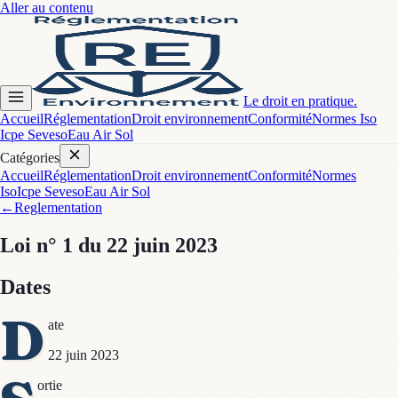
Aller au contenu
Le droit en pratique.
Accueil
Réglementation
Droit environnement
Conformité
Normes Iso
Icpe Seveso
Eau Air Sol
Catégories
Accueil
Réglementation
Droit environnement
Conformité
Normes
Iso
Icpe Seveso
Eau Air Sol
←
Reglementation
Loi
n° 1
du 22 juin 2023
Dates
D
ate
22 juin 2023
ortie