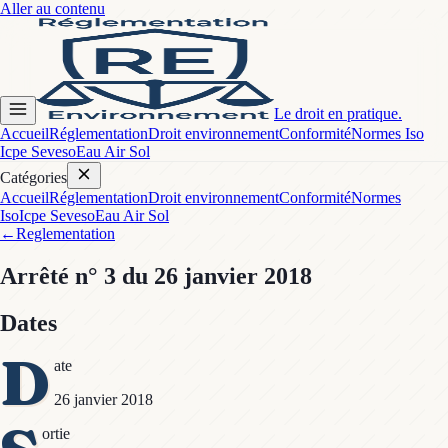
Aller au contenu
Le droit en pratique.
Accueil
Réglementation
Droit environnement
Conformité
Normes Iso
Icpe Seveso
Eau Air Sol
Catégories
Accueil
Réglementation
Droit environnement
Conformité
Normes
Iso
Icpe Seveso
Eau Air Sol
←
Reglementation
Arrêté
n° 3
du 26 janvier 2018
Dates
D
ate
26 janvier 2018
ortie