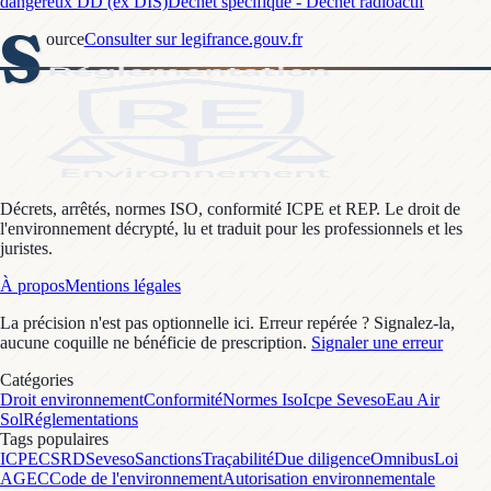
dangereux DD (ex DIS)
Déchet spécifique - Déchet radioactif
S
ource
Consulter sur legifrance.gouv.fr
Décrets, arrêtés, normes ISO, conformité ICPE et REP. Le droit de
l'environnement décrypté, lu et traduit pour les professionnels et les
juristes.
À propos
Mentions légales
La précision n'est pas optionnelle ici. Erreur repérée ? Signalez-la,
aucune coquille ne bénéficie de prescription.
Signaler une erreur
Catégories
Droit environnement
Conformité
Normes Iso
Icpe Seveso
Eau Air
Sol
Réglementations
Tags populaires
ICPE
CSRD
Seveso
Sanctions
Traçabilité
Due diligence
Omnibus
Loi
AGEC
Code de l'environnement
Autorisation environnementale