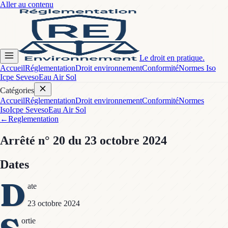
Aller au contenu
Le droit en pratique.
Accueil
Réglementation
Droit environnement
Conformité
Normes Iso
Icpe Seveso
Eau Air Sol
Catégories
Accueil
Réglementation
Droit environnement
Conformité
Normes
Iso
Icpe Seveso
Eau Air Sol
←
Reglementation
Arrêté
n° 20
du 23 octobre 2024
Dates
D
ate
23 octobre 2024
ortie