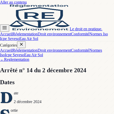
Aller au contenu
Le droit en pratique.
Accueil
Réglementation
Droit environnement
Conformité
Normes Iso
Icpe Seveso
Eau Air Sol
Catégories
Accueil
Réglementation
Droit environnement
Conformité
Normes
Iso
Icpe Seveso
Eau Air Sol
←
Reglementation
Arrêté
n° 14
du 2 décembre 2024
Dates
D
ate
2 décembre 2024
ortie