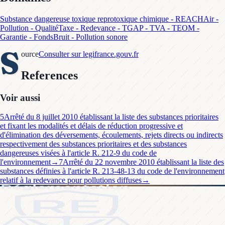
Substance dangereuse toxique reprotoxique chimique - REACH
Air -
Pollution - Qualité
Taxe - Redevance - TGAP - TVA - TEOM -
Garantie - Fonds
Bruit - Pollution sonore
S
ource
Consulter sur legifrance.gouv.fr
References
Voir aussi
5
Arrêté du 8 juillet 2010 établissant la liste des substances prioritaires
et fixant les modalités et délais de réduction progressive et
d'élimination des déversements, écoulements, rejets directs ou indirects
respectivement des substances prioritaires et des substances
dangereuses visées à l'article R. 212-9 du code de
l'environnement
→
7
Arrêté du 22 novembre 2010 établissant la liste des
substances définies à l'article R. 213-48-13 du code de l'environnement
relatif à la redevance pour pollutions diffuses
→