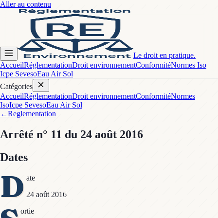
Aller au contenu
Le droit en pratique.
Accueil
Réglementation
Droit environnement
Conformité
Normes Iso
Icpe Seveso
Eau Air Sol
Catégories
Accueil
Réglementation
Droit environnement
Conformité
Normes
Iso
Icpe Seveso
Eau Air Sol
←
Reglementation
Arrêté
n° 11
du 24 août 2016
Dates
D
ate
24 août 2016
ortie