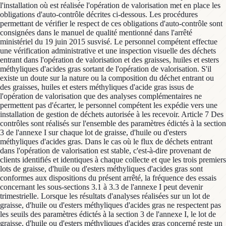
l'installation où est réalisée l'opération de valorisation met en place les
obligations d'auto-contrôle décrites ci-dessous. Les procédures
permettant de vérifier le respect de ces obligations d'auto-contrôle sont
consignées dans le manuel de qualité mentionné dans l'arrêté
ministériel du 19 juin 2015 susvisé. Le personnel compétent effectue
une vérification administrative et une inspection visuelle des déchets
entrant dans l'opération de valorisation et des graisses, huiles et esters
méthyliques d'acides gras sortant de l'opération de valorisation. S'il
existe un doute sur la nature ou la composition du déchet entrant ou
des graisses, huiles et esters méthyliques d'acide gras issus de
l'opération de valorisation que des analyses complémentaires ne
permettent pas d'écarter, le personnel compétent les expédie vers une
installation de gestion de déchets autorisée à les recevoir. Article 7 Des
contrôles sont réalisés sur l'ensemble des paramètres édictés à la section
3 de l'annexe I sur chaque lot de graisse, d'huile ou d'esters
méthyliques d'acides gras. Dans le cas où le flux de déchets entrant
dans l'opération de valorisation est stable, c'est-à-dire provenant de
clients identifiés et identiques à chaque collecte et que les trois premiers
lots de graisse, d'huile ou d'esters méthyliques d'acides gras sont
conformes aux dispositions du présent arrêté, la fréquence des essais
concernant les sous-sections 3.1 à 3.3 de l'annexe I peut devenir
trimestrielle. Lorsque les résultats d'analyses réalisées sur un lot de
graisse, d'huile ou d'esters méthyliques d'acides gras ne respectent pas
les seuils des paramètres édictés à la section 3 de l'annexe I, le lot de
graisse, d'huile ou d'esters méthyliques d'acides gras concerné reste un