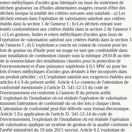
esters méthyliques d'acides gras fabriqués ou issus du traitement de
déchets graisseux ou d'huiles alimentaires usagées cessent d'être des
déchets lorsque la totalité des critères suivants sont satisfaits : a) Les
déchets entrant dans l'opération de valorisation satisfont aux critères
établis dans la section 1 de l'annexe I ; b) Les déchets entrant sont
traités conformément aux critères établis dans la section 2 de l'annexe I
; c) Les graisses, huiles et esters méthyliques d'acides gras issus de
l'opération de valorisation satisfont aux critères établis dans la section 3
de l'annexe I ; d) L'exploitant a conclu un contrat de cession pour les
lots de graisse ou d'huile pour un usage en tant que combustible dans
une installation de combustion classée sous la rubrique 2910-B au titre
de la nomenclature des installations classées pour la protection de
l'environnement et d'une puissance supérieure à 0,1 MW ou pour les
lots d'esters méthyliques d'acides gras destinés à être incorporés dans
un produit pétrolier ; e) L'exploitant satisfait aux exigences établies aux
articles 4 à 9 du présent arrêté. Article 4 Le contenu de l'attestation de
conformité mentionnée à l'article D. 541-12-13 du code de
l'environnement est conforme à l'annexe II du présent arrêté.
L'exploitant de l'installation où est réalisée l'opération de valorisation
transmet l'attestation de conformité du ou des lots à chaque client.
L'attestation de conformité peut être délivrée sous format électronique.
Article 5 En application de l'article D. 541-12-14 du code de
l'environnement, l'exploitant de l'installation où est réalisée l'opération
de valorisation applique un système de gestion de la qualité conforme à
l'arrêté ministériel du 19 juin 2015 susvisé. Article 6 L'exploitant de