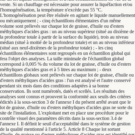
vente. Si un chauffage est nécessaire pour assurer la liquéfaction et/ou
l'homogénéisation, la température n'excède pas 55 °C.
L'homogénéisation peut être réalisée en agitant le liquide manuellement
ou mécaniquement ; - cinq échantillons élémentaires d'un même
volume sont prélevés sur chaque lot de graisse, d'huile ou d'esters
méthyliques d'acides gras : un au niveau supérieur (situé au dixième de
la profondeur totale à partir de la surface du liquide), trois au niveau
médian (situé à moitié de la profondeur totale) et un au niveau inférieur
(situé aux neuf-dixièmes de la profondeur totale) ; - les cinq
échantillons élémentaires sont regroupés en un échantillon global qui
fera l'objet des analyses. La taille minimale de l'échantillon global
correspond à 0,005 % du volume du lot de graisse, d'huile ou d'esters
méthyliques d'acides gras et à 5 litres au maximum ; - deux
échantillons globaux sont prélevés sur chaque lot de graisse, d'huile ou
d'esters méthyliques d'acides gras : l'un est analysé et l'autre conservé
pendant six mois dans des conditions adaptées à sa bonne
conservation. Ils sont numérotés, datés et scellés. Les résultats des
analyses sont connus et prouvent la conformité aux seuils des critères
édictés à la sous-section 3 de l'annexe I du présent arrêté avant que le
lot de graisse, d'huile ou d'esters méthyliques d'acides gras ne sorte du
site de l'installation. L'exploitant met en place une procédure pour le
contrôle visuel des paramètres décrits dans la sous-section 3.4 de
l'annexe I. Il définit le seuil d'acceptabilité dans le système de gestion
de la qualité mentionné à l'article 5. Article 8 Chaque lot sortant
d'huile, de graisse ou d'esters méthyliques d'acides gras est identifié par