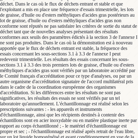
déchet. Dans le cas où le flux de déchets entrant et stable et que
l'exploitant a mis en place une fréquence d'essais trimestrielle, les lots
de graisse, d'huile ou d'esters méthyliques d'acides gras postérieurs au
lot de graisse, d'huile ou d'esters méthyliques d'acides gras non
conforme sont réputés ne pas satisfaire les critères de sortie du statut de
déchet tant que de nouvelles analyses présentant des résultats
conformes aux seuils des paramètres édictés à la section 3 de l'annexe I
ne sont pas produites. Dans le cas où la démonstration est à nouveau
apportée que le flux de déchets entrant est stable, la fréquence des
essais concernant les sous-sections 3.1 à 3.3 de l'annexe I peut
redevenir trimestrielle. Les résultats des essais concernant les sous-
sections 3.1 à 3.3 des trois premiers lots de graisse, d'huile ou d'esters
méthyliques d'acides gras sont vérifiés par un laboratoire accrédité par
le Comité français d'accréditation pour ce type d'analyses, ou par un
autre organisme d'accréditation signataire de l'accord multilatéral pris
dans le cadre de la coordination européenne des organismes
d'accréditation. Si les différences entre les résultats ne sont pas
significatives, les résultats des essais ne sont vérifiés par un tel
laboratoire qu'annuellement. L'échantillonnage est réalisé selon les
prescriptions suivantes : - les appareils et instruments
d'échantillonnage, ainsi que les récipients destinés à contenir des
échantillons sont en acier inoxydable ou en matière plastique inerte par
rapport au corps échantillonné ; - le matériel d'échantillonnage est
propre et sec ; - l'échantillonnage est réalisé après retrait de l'eau libre,
sur un lot liquide homogénéisé et avant conditionnement en vue de la