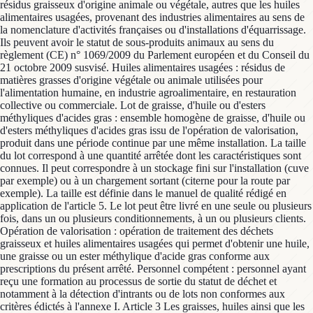
résidus graisseux d'origine animale ou végétale, autres que les huiles
alimentaires usagées, provenant des industries alimentaires au sens de
la nomenclature d'activités françaises ou d'installations d'équarrissage.
Ils peuvent avoir le statut de sous-produits animaux au sens du
règlement (CE) n° 1069/2009 du Parlement européen et du Conseil du
21 octobre 2009 susvisé. Huiles alimentaires usagées : résidus de
matières grasses d'origine végétale ou animale utilisées pour
l'alimentation humaine, en industrie agroalimentaire, en restauration
collective ou commerciale. Lot de graisse, d'huile ou d'esters
méthyliques d'acides gras : ensemble homogène de graisse, d'huile ou
d'esters méthyliques d'acides gras issu de l'opération de valorisation,
produit dans une période continue par une même installation. La taille
du lot correspond à une quantité arrêtée dont les caractéristiques sont
connues. Il peut correspondre à un stockage fini sur l'installation (cuve
par exemple) ou à un chargement sortant (citerne pour la route par
exemple). La taille est définie dans le manuel de qualité rédigé en
application de l'article 5. Le lot peut être livré en une seule ou plusieurs
fois, dans un ou plusieurs conditionnements, à un ou plusieurs clients.
Opération de valorisation : opération de traitement des déchets
graisseux et huiles alimentaires usagées qui permet d'obtenir une huile,
une graisse ou un ester méthylique d'acide gras conforme aux
prescriptions du présent arrêté. Personnel compétent : personnel ayant
reçu une formation au processus de sortie du statut de déchet et
notamment à la détection d'intrants ou de lots non conformes aux
critères édictés à l'annexe I. Article 3 Les graisses, huiles ainsi que les