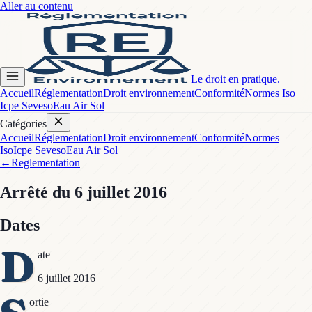
Aller au contenu
Le droit en pratique.
Accueil
Réglementation
Droit environnement
Conformité
Normes Iso
Icpe Seveso
Eau Air Sol
Catégories
Accueil
Réglementation
Droit environnement
Conformité
Normes
Iso
Icpe Seveso
Eau Air Sol
←
Reglementation
Arrêté
du 6 juillet 2016
Dates
D
ate
6 juillet 2016
ortie