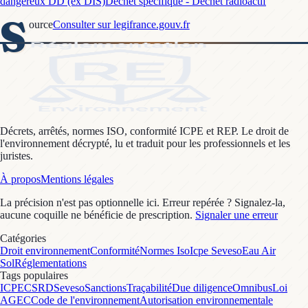
dangereux DD (ex DIS)
Déchet spécifique - Déchet radioactif
S
ource
Consulter sur legifrance.gouv.fr
Décrets, arrêtés, normes ISO, conformité ICPE et REP. Le droit de
l'environnement décrypté, lu et traduit pour les professionnels et les
juristes.
À propos
Mentions légales
La précision n'est pas optionnelle ici. Erreur repérée ? Signalez-la,
aucune coquille ne bénéficie de prescription.
Signaler une erreur
Catégories
Droit environnement
Conformité
Normes Iso
Icpe Seveso
Eau Air
Sol
Réglementations
Tags populaires
ICPE
CSRD
Seveso
Sanctions
Traçabilité
Due diligence
Omnibus
Loi
AGEC
Code de l'environnement
Autorisation environnementale