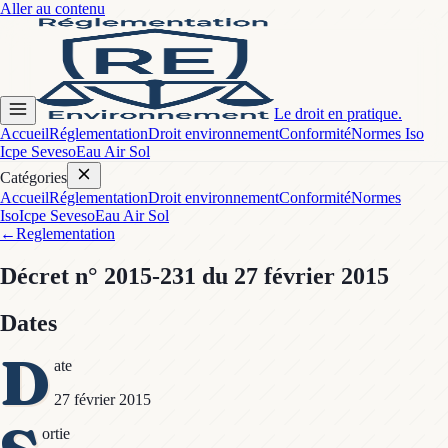
Aller au contenu
Le droit en pratique.
Accueil
Réglementation
Droit environnement
Conformité
Normes Iso
Icpe Seveso
Eau Air Sol
Catégories
Accueil
Réglementation
Droit environnement
Conformité
Normes
Iso
Icpe Seveso
Eau Air Sol
←
Reglementation
Décret
n° 2015-231
du 27 février 2015
Dates
D
ate
27 février 2015
ortie