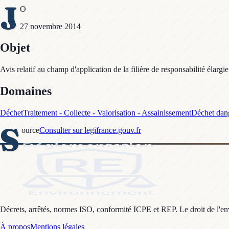
J
O
27 novembre 2014
Objet
Avis relatif au champ d'application de la filière de responsabilité élarg
Domaines
Déchet
Traitement - Collecte - Valorisation - Assainissement
Déchet dan
S
ource
Consulter sur legifrance.gouv.fr
Décrets, arrêtés, normes ISO, conformité ICPE et REP. Le droit de l'envi
À propos
Mentions légales