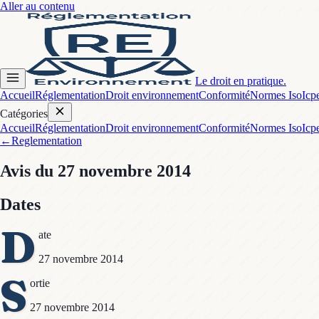
Aller au contenu
Le droit en pratique.
Accueil
Réglementation
Droit environnement
Conformité
Normes Iso
Icp
Catégories
Accueil
Réglementation
Droit environnement
Conformité
Normes Iso
Icp
←
Reglementation
Avis
du 27 novembre 2014
Dates
D
ate
27 novembre 2014
S
ortie
27 novembre 2014