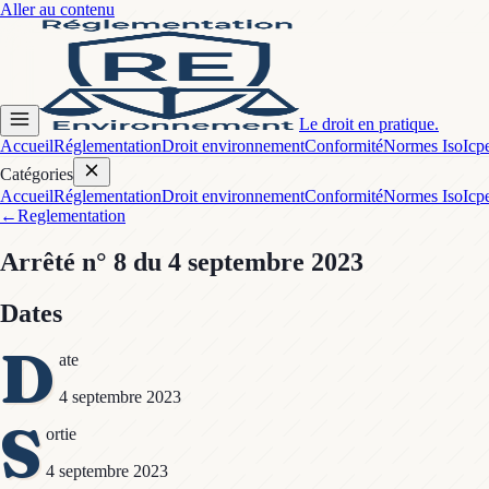
Aller au contenu
Le droit en pratique.
Accueil
Réglementation
Droit environnement
Conformité
Normes Iso
Icp
Catégories
Accueil
Réglementation
Droit environnement
Conformité
Normes Iso
Icp
←
Reglementation
Arrêté
n° 8
du 4 septembre 2023
Dates
D
ate
4 septembre 2023
S
ortie
4 septembre 2023