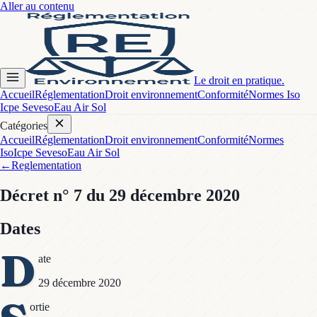
Aller au contenu
Le droit en pratique.
Accueil
Réglementation
Droit environnement
Conformité
Normes Iso
Icpe Seveso
Eau Air Sol
Catégories
Accueil
Réglementation
Droit environnement
Conformité
Normes
Iso
Icpe Seveso
Eau Air Sol
←
Reglementation
Décret
n° 7
du 29 décembre 2020
Dates
D
ate
29 décembre 2020
ortie