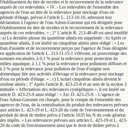
l'établissement du titre de recettes et le recouvrement de la redevance
auprès de ces redevables. « IV. - Les redevables de l'ensemble des
agences de l'eau au titre de la redevance pour stockage d'eau en
période d'étiage, prévue à l'article L. 213-10-10, adressent leur
déclaration à l'agence de l'eau Adour-Garonne qui est désignée pour
l'établissement du titre de recettes et le recouvrement de la redevance
auprès de ces redevables. » ; 2° L'article R. 213-48-49 est ainsi modifié
: a) La dernière phrase du quatrième alinéa est supprimée ; b) Après ce
quatrième alinéa, il est inséré un cinquième alinéa ainsi rédigé : « Les
frais d'assiette et de recouvrement perçus par l'agence de l'eau désignée
en application de l'article L. 213-11-15-1 s'élèvent, en pourcentage des
sommes encaissées, à 0,1 % pour la redevance pour protection du
milieu aquatique, à 1,1 % pour la redevance pour pollutions diffuses et
à 2 % pour la redevance pour pollution de l'eau d'origine non
domestique liée aux activités d'élevage et la redevance pour stockage
d'eau en période d'étiage. » ; c) L'actuel cinquième alinéa devient le
sixième alinéa ; 3° Après l'article R. 423-25-8 et au sein de la section 3
intitulée « Affectations des redevances cynégétiques », il est inséré un
article D. 423-25-9 ainsi rédigé : « Art. D. 423-25-9. - L'agence de
l'eau Adour-Garonne est chargée, pour le compte de l'ensemble des
agences de l'eau, de la centralisation du produit des redevances prévues
aux articles L. 423-19 et L. 423-20 du code de l'environnement et du
produit du droit de timbre prévu à l'article 1635 bis N du code général
des impôts. « Les redevances prévues aux articles L. 423-19 et L. 423-
20 du code de l'environnement ainsi que le droit de timbre prévu à