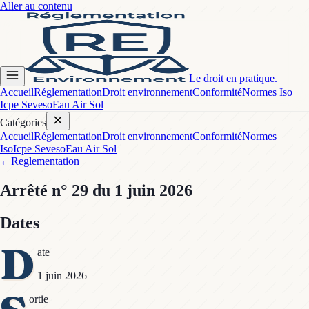
Aller au contenu
Le droit en pratique.
Accueil
Réglementation
Droit environnement
Conformité
Normes Iso
Icpe Seveso
Eau Air Sol
Catégories
Accueil
Réglementation
Droit environnement
Conformité
Normes
Iso
Icpe Seveso
Eau Air Sol
←
Reglementation
Arrêté
n° 29
du 1 juin 2026
Dates
D
ate
1 juin 2026
ortie