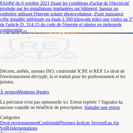
8
Arrêté du 6 octobre 2021 fixant les conditions d'achat de l'électricité
produite par les installations implantées sur bâtiment, hangar ou
ombrière utilisant l'énergie solaire photovoltaïque, d'une puissance
crête installée inférieure ou égale à 500 kilowatts telles que visées au 3°
de l'article D. 314-15 du code de l'énergie et situées en métropole
continentale
→
Décrets, arrêtés, normes ISO, conformité ICPE et REP. Le droit de
l'environnement décrypté, lu et traduit pour les professionnels et les
juristes.
À propos
Mentions légales
La précision n'est pas optionnelle ici. Erreur repérée ? Signalez-la,
aucune coquille ne bénéficie de prescription.
Signaler une erreur
Catégories
Droit environnement
Conformité
Normes Iso
Icpe Seveso
Eau Air
Sol
Réglementations