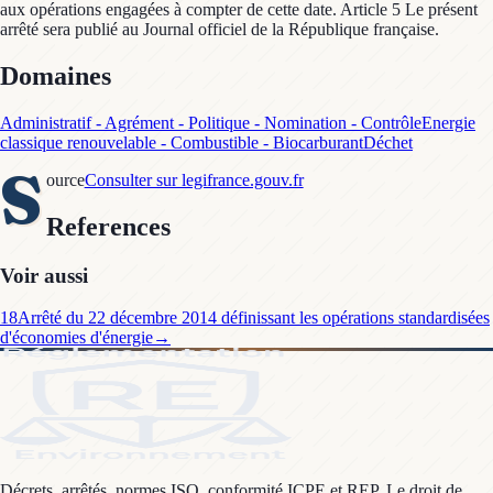
aux opérations engagées à compter de cette date. Article 5 Le présent
arrêté sera publié au Journal officiel de la République française.
Domaines
Administratif - Agrément - Politique - Nomination - Contrôle
Energie
classique renouvelable - Combustible - Biocarburant
Déchet
S
ource
Consulter sur legifrance.gouv.fr
References
Voir aussi
18
Arrêté du 22 décembre 2014 définissant les opérations standardisées
d'économies d'énergie
→
Décrets, arrêtés, normes ISO, conformité ICPE et REP. Le droit de