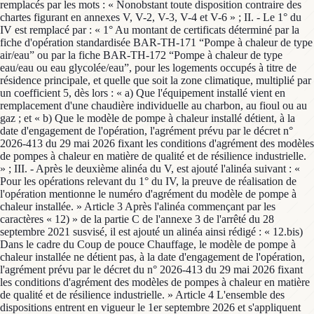
remplacés par les mots : « Nonobstant toute disposition contraire des
chartes figurant en annexes V, V-2, V-3, V-4 et V-6 » ; II. - Le 1° du
IV est remplacé par : « 1° Au montant de certificats déterminé par la
fiche d'opération standardisée BAR-TH-171 “Pompe à chaleur de type
air/eau” ou par la fiche BAR-TH-172 “Pompe à chaleur de type
eau/eau ou eau glycolée/eau”, pour les logements occupés à titre de
résidence principale, et quelle que soit la zone climatique, multiplié par
un coefficient 5, dès lors : « a) Que l'équipement installé vient en
remplacement d'une chaudière individuelle au charbon, au fioul ou au
gaz ; et « b) Que le modèle de pompe à chaleur installé détient, à la
date d'engagement de l'opération, l'agrément prévu par le décret n°
2026-413 du 29 mai 2026 fixant les conditions d'agrément des modèles
de pompes à chaleur en matière de qualité et de résilience industrielle.
» ; III. - Après le deuxième alinéa du V, est ajouté l'alinéa suivant : «
Pour les opérations relevant du 1° du IV, la preuve de réalisation de
l'opération mentionne le numéro d'agrément du modèle de pompe à
chaleur installée. » Article 3 Après l'alinéa commençant par les
caractères « 12) » de la partie C de l'annexe 3 de l'arrêté du 28
septembre 2021 susvisé, il est ajouté un alinéa ainsi rédigé : « 12.bis)
Dans le cadre du Coup de pouce Chauffage, le modèle de pompe à
chaleur installée ne détient pas, à la date d'engagement de l'opération,
l'agrément prévu par le décret du n° 2026-413 du 29 mai 2026 fixant
les conditions d'agrément des modèles de pompes à chaleur en matière
de qualité et de résilience industrielle. » Article 4 L'ensemble des
dispositions entrent en vigueur le 1er septembre 2026 et s'appliquent