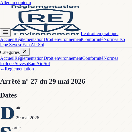
Aller au contenu
Le droit en pratique.
Accueil
Réglementation
Droit environnement
Conformité
Normes Iso
Icpe Seveso
Eau Air Sol
Catégories
Accueil
Réglementation
Droit environnement
Conformité
Normes
Iso
Icpe Seveso
Eau Air Sol
←
Reglementation
Arrêté
n° 27
du 29 mai 2026
Dates
D
ate
29 mai 2026
ortie