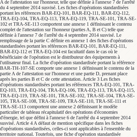
A de l'attestation sur l'honneur, telle que définie à l'annexe 7 de l'arrêté
du 4 septembre 2014 susvisé. Les fiches d'opérations standardisées
portant les références BAR-EQ-101, BAR-EQ-111, BAR-EQ-112,
TRA-EQ-104, TRA-EQ-113, TRA-EQ-119, TRA-SE-101, TRA-SE-
102 et TRA-SE-113 comportent une annexe 1 définissant le contenu
complet de l'attestation sur l'honneur (parties A, B et C) telle que
définie à l'annexe 7 de l'arrêté du 4 septembre 2014 susvisé. Le
remplissage de la partie C définie en annexe 1 des fiches d'opérations
standardisées portant les références BAR-EQ-101, BAR-EQ-111,
BAR-EQ-112 et TRA-EQ-104 est facultatif dans le cas où le
bénéficiaire de l'opération est le distributeur des équipements à
l'utilisateur final. La fiche d'opération standardisée portant la référence
BAR-TH-107-SE comporte une annexe 1 définissant le contenu de la
partie A de l'attestation sur l'honneur et une partie D, prenant place
après les parties B et C de cette attestation. Article 3 Les fiches
d'opérations standardisées portant les références TRA-EQ-101, TRA-
EQ-103, TRA-EQ-104, TRA-EQ-106, TRA-EQ-113, TRA-EQ-115,
TRA-EQ-119, TRA-SE-101, TRA-SE-102, TRA-SE-104, TRA-SE-
105, TRA-SE-108, TRA-SE-109, TRA-SE-110, TRA-SE-111 et
TRA-SE-113 comportent une annexe 2 définissant le modèle
particulier de tableau récapitulatif des opérations d'économies
d'énergie, tel que défini à l'annexe 6 de l'arrêté du 4 septembre 2014
susvisé. Article 4 A défaut de mention spécifique dans les fiches
d'opérations standardisées, celles-ci sont applicables à l'ensemble du
territoire national. Toutefois, une fiche d'opération standardisée