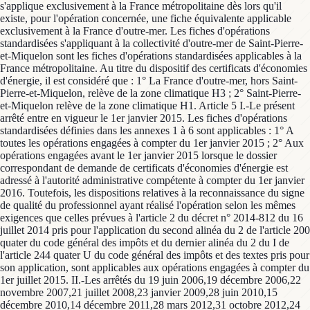
s'applique exclusivement à la France métropolitaine dès lors qu'il
existe, pour l'opération concernée, une fiche équivalente applicable
exclusivement à la France d'outre-mer. Les fiches d'opérations
standardisées s'appliquant à la collectivité d'outre-mer de Saint-Pierre-
et-Miquelon sont les fiches d'opérations standardisées applicables à la
France métropolitaine. Au titre du dispositif des certificats d'économies
d'énergie, il est considéré que : 1° La France d'outre-mer, hors Saint-
Pierre-et-Miquelon, relève de la zone climatique H3 ; 2° Saint-Pierre-
et-Miquelon relève de la zone climatique H1. Article 5 I.-Le présent
arrêté entre en vigueur le 1er janvier 2015. Les fiches d'opérations
standardisées définies dans les annexes 1 à 6 sont applicables : 1° A
toutes les opérations engagées à compter du 1er janvier 2015 ; 2° Aux
opérations engagées avant le 1er janvier 2015 lorsque le dossier
correspondant de demande de certificats d'économies d'énergie est
adressé à l'autorité administrative compétente à compter du 1er janvier
2016. Toutefois, les dispositions relatives à la reconnaissance du signe
de qualité du professionnel ayant réalisé l'opération selon les mêmes
exigences que celles prévues à l'article 2 du décret n° 2014-812 du 16
juillet 2014 pris pour l'application du second alinéa du 2 de l'article 200
quater du code général des impôts et du dernier alinéa du 2 du I de
l'article 244 quater U du code général des impôts et des textes pris pour
son application, sont applicables aux opérations engagées à compter du
1er juillet 2015. II.-Les arrêtés du 19 juin 2006,19 décembre 2006,22
novembre 2007,21 juillet 2008,23 janvier 2009,28 juin 2010,15
décembre 2010,14 décembre 2011,28 mars 2012,31 octobre 2012,24