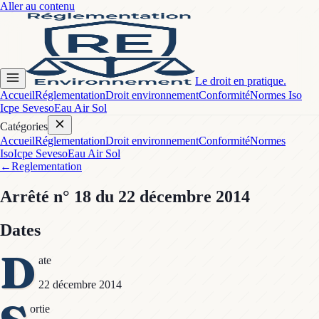
Aller au contenu
Le droit en pratique.
Accueil
Réglementation
Droit environnement
Conformité
Normes Iso
Icpe Seveso
Eau Air Sol
Catégories
Accueil
Réglementation
Droit environnement
Conformité
Normes
Iso
Icpe Seveso
Eau Air Sol
←
Reglementation
Arrêté
n° 18
du 22 décembre 2014
Dates
D
ate
22 décembre 2014
ortie