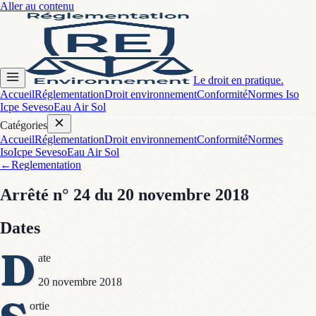
Aller au contenu
Le droit en pratique.
Accueil
Réglementation
Droit environnement
Conformité
Normes Iso
Icpe Seveso
Eau Air Sol
Catégories
Accueil
Réglementation
Droit environnement
Conformité
Normes
Iso
Icpe Seveso
Eau Air Sol
←
Reglementation
Arrêté
n° 24
du 20 novembre 2018
Dates
D
ate
20 novembre 2018
ortie