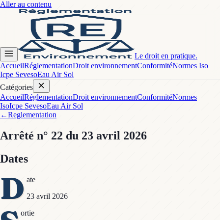
Aller au contenu
Le droit en pratique.
Accueil
Réglementation
Droit environnement
Conformité
Normes Iso
Icpe Seveso
Eau Air Sol
Catégories
Accueil
Réglementation
Droit environnement
Conformité
Normes
Iso
Icpe Seveso
Eau Air Sol
←
Reglementation
Arrêté
n° 22
du 23 avril 2026
Dates
D
ate
23 avril 2026
ortie