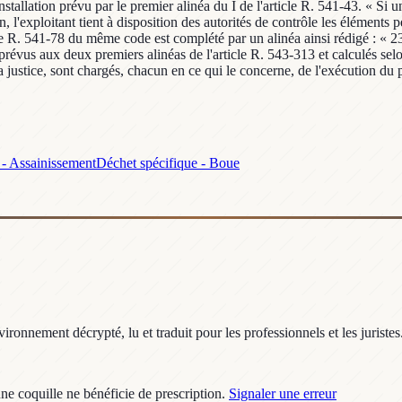
nstallation prévu par le premier alinéa du I de l'article R. 541-43. « Si u
l'exploitant tient à disposition des autorités de contrôle les éléments pe
cle R. 541-78 du même code est complété par un alinéa ainsi rédigé : « 
révus aux deux premiers alinéas de l'article R. 543-313 et calculés selon
la justice, sont chargés, chacun en ce qui le concerne, de l'exécution du 
n - Assainissement
Déchet spécifique - Boue
ronnement décrypté, lu et traduit pour les professionnels et les juristes
une coquille ne bénéficie de prescription.
Signaler une erreur