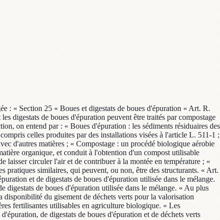
igée : « Section 25 « Boues et digestats de boues d'épuration « Art. R.
et les digestats de boues d'épuration peuvent être traités par compostage
tion, on entend par : « Boues d'épuration : les sédiments résiduaires des
mpris celles produites par des installations visées à l'article L. 511-1 ;
 avec d'autres matières ; « Compostage : un procédé biologique aérobie
atière organique, et conduit à l'obtention d'un compost utilisable
aisser circuler l'air et de contribuer à la montée en température ; «
es pratiques similaires, qui peuvent, ou non, être des structurants. « Art.
uration et de digestats de boues d'épuration utilisée dans le mélange.
e digestats de boues d'épuration utilisée dans le mélange. « Au plus
a disponibilité du gisement de déchets verts pour la valorisation
res fertilisantes utilisables en agriculture biologique. « Les
d'épuration, de digestats de boues d'épuration et de déchets verts