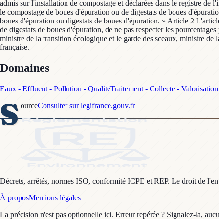
admis sur l'installation de compostage et déclarées dans le registre de l'i
le compostage de boues d'épuration ou de digestats de boues d'épuration, 
boues d'épuration ou digestats de boues d'épuration. » Article 2 L'arti
de digestats de boues d'épuration, de ne pas respecter les pourcentages p
ministre de la transition écologique et le garde des sceaux, ministre de 
française.
Domaines
Eaux - Effluent - Pollution - Qualité
Traitement - Collecte - Valorisatio
S
ource
Consulter sur legifrance.gouv.fr
Décrets, arrêtés, normes ISO, conformité ICPE et REP. Le droit de l'envi
À propos
Mentions légales
La précision n'est pas optionnelle ici. Erreur repérée ? Signalez-la, auc