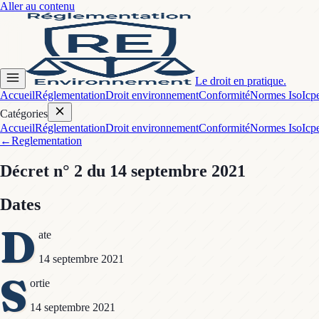
Aller au contenu
Le droit en pratique.
Accueil
Réglementation
Droit environnement
Conformité
Normes Iso
Icp
Catégories
Accueil
Réglementation
Droit environnement
Conformité
Normes Iso
Icp
←
Reglementation
Décret
n° 2
du 14 septembre 2021
Dates
D
ate
14 septembre 2021
S
ortie
14 septembre 2021