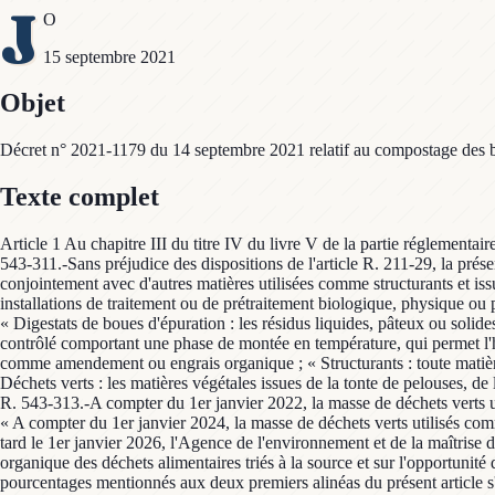
J
O
15 septembre 2021
Objet
Décret n° 2021-1179 du 14 septembre 2021 relatif au compostage des bou
Texte complet
Article 1 Au chapitre III du titre IV du livre V de la partie réglementai
543-311.-Sans préjudice des dispositions de l'article R. 211-29, la prése
conjointement avec d'autres matières utilisées comme structurants et iss
installations de traitement ou de prétraitement biologique, physique ou ph
« Digestats de boues d'épuration : les résidus liquides, pâteux ou soli
contrôlé comportant une phase de montée en température, qui permet l'hyg
comme amendement ou engrais organique ; « Structurants : toute matière 
Déchets verts : les matières végétales issues de la tonte de pelouses, de l
R. 543-313.-A compter du 1er janvier 2022, la masse de déchets verts u
« A compter du 1er janvier 2024, la masse de déchets verts utilisés com
tard le 1er janvier 2026, l'Agence de l'environnement et de la maîtrise 
organique des déchets alimentaires triés à la source et sur l'opportunité 
pourcentages mentionnés aux deux premiers alinéas du présent article s'