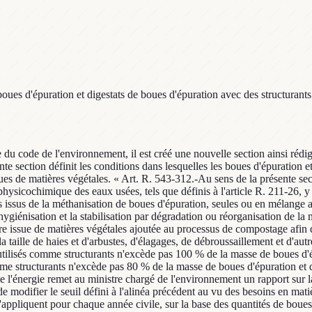
es d'épuration et digestats de boues d'épuration avec des structurants
re du code de l'environnement, il est créé une nouvelle section ainsi réd
nte section définit les conditions dans lesquelles les boues d'épuration 
ues de matières végétales. « Art. R. 543-312.-Au sens de la présente sec
ysicochimique des eaux usées, tels que définis à l'article R. 211-26, y co
des issus de la méthanisation de boues d'épuration, seules ou en mélange
iénisation et la stabilisation par dégradation ou réorganisation de la m
issue de matières végétales ajoutée au processus de compostage afin de l
a taille de haies et d'arbustes, d'élagages, de débroussaillement et d'autr
tilisés comme structurants n'excède pas 100 % de la masse de boues d'ép
me structurants n'excède pas 80 % de la masse de boues d'épuration et d
de l'énergie remet au ministre chargé de l'environnement un rapport sur l
de modifier le seuil défini à l'alinéa précédent au vu des besoins en matiè
appliquent pour chaque année civile, sur la base des quantités de boues 