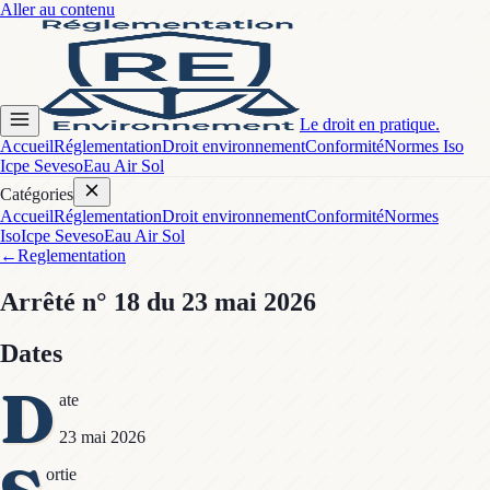
Aller au contenu
Le droit en pratique.
Accueil
Réglementation
Droit environnement
Conformité
Normes Iso
Icpe Seveso
Eau Air Sol
Catégories
Accueil
Réglementation
Droit environnement
Conformité
Normes
Iso
Icpe Seveso
Eau Air Sol
←
Reglementation
Arrêté
n° 18
du 23 mai 2026
Dates
D
ate
23 mai 2026
ortie