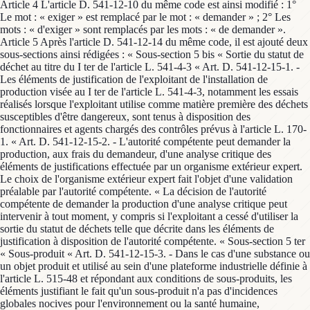
Article 4 L'article D. 541-12-10 du même code est ainsi modifié : 1°
Le mot : « exiger » est remplacé par le mot : « demander » ; 2° Les
mots : « d'exiger » sont remplacés par les mots : « de demander ».
Article 5 Après l'article D. 541-12-14 du même code, il est ajouté deux
sous-sections ainsi rédigées : « Sous-section 5 bis « Sortie du statut de
déchet au titre du I ter de l'article L. 541-4-3 « Art. D. 541-12-15-1. -
Les éléments de justification de l'exploitant de l'installation de
production visée au I ter de l'article L. 541-4-3, notamment les essais
réalisés lorsque l'exploitant utilise comme matière première des déchets
susceptibles d'être dangereux, sont tenus à disposition des
fonctionnaires et agents chargés des contrôles prévus à l'article L. 170-
1. « Art. D. 541-12-15-2. - L'autorité compétente peut demander la
production, aux frais du demandeur, d'une analyse critique des
éléments de justifications effectuée par un organisme extérieur expert.
Le choix de l'organisme extérieur expert fait l'objet d'une validation
préalable par l'autorité compétente. « La décision de l'autorité
compétente de demander la production d'une analyse critique peut
intervenir à tout moment, y compris si l'exploitant a cessé d'utiliser la
sortie du statut de déchets telle que décrite dans les éléments de
justification à disposition de l'autorité compétente. « Sous-section 5 ter
« Sous-produit « Art. D. 541-12-15-3. - Dans le cas d'une substance ou
un objet produit et utilisé au sein d'une plateforme industrielle définie à
l'article L. 515-48 et répondant aux conditions de sous-produits, les
éléments justifiant le fait qu'un sous-produit n'a pas d'incidences
globales nocives pour l'environnement ou la santé humaine,