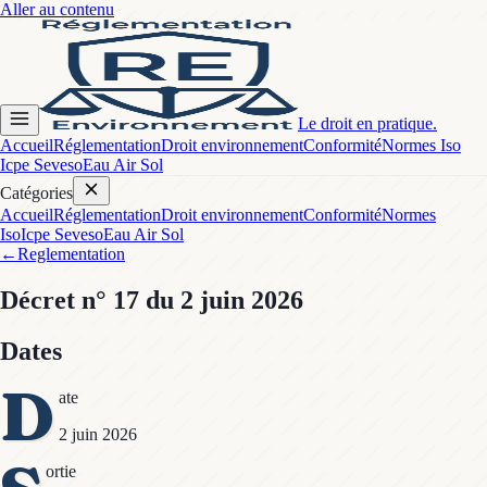
Aller au contenu
Le droit en pratique.
Accueil
Réglementation
Droit environnement
Conformité
Normes Iso
Icpe Seveso
Eau Air Sol
Catégories
Accueil
Réglementation
Droit environnement
Conformité
Normes
Iso
Icpe Seveso
Eau Air Sol
←
Reglementation
Décret
n° 17
du 2 juin 2026
Dates
D
ate
2 juin 2026
ortie