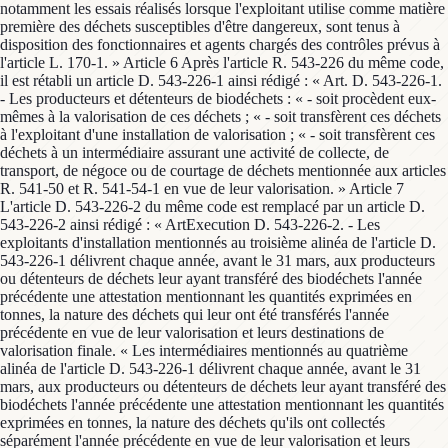
notamment les essais réalisés lorsque l'exploitant utilise comme matière
première des déchets susceptibles d'être dangereux, sont tenus à
disposition des fonctionnaires et agents chargés des contrôles prévus à
l'article L. 170-1. » Article 6 Après l'article R. 543-226 du même code,
il est rétabli un article D. 543-226-1 ainsi rédigé : « Art. D. 543-226-1.
- Les producteurs et détenteurs de biodéchets : « - soit procèdent eux-
mêmes à la valorisation de ces déchets ; « - soit transfèrent ces déchets
à l'exploitant d'une installation de valorisation ; « - soit transfèrent ces
déchets à un intermédiaire assurant une activité de collecte, de
transport, de négoce ou de courtage de déchets mentionnée aux articles
R. 541-50 et R. 541-54-1 en vue de leur valorisation. » Article 7
L'article D. 543-226-2 du même code est remplacé par un article D.
543-226-2 ainsi rédigé : « ArtExecution D. 543-226-2. - Les
exploitants d'installation mentionnés au troisième alinéa de l'article D.
543-226-1 délivrent chaque année, avant le 31 mars, aux producteurs
ou détenteurs de déchets leur ayant transféré des biodéchets l'année
précédente une attestation mentionnant les quantités exprimées en
tonnes, la nature des déchets qui leur ont été transférés l'année
précédente en vue de leur valorisation et leurs destinations de
valorisation finale. « Les intermédiaires mentionnés au quatrième
alinéa de l'article D. 543-226-1 délivrent chaque année, avant le 31
mars, aux producteurs ou détenteurs de déchets leur ayant transféré des
biodéchets l'année précédente une attestation mentionnant les quantités
exprimées en tonnes, la nature des déchets qu'ils ont collectés
séparément l'année précédente en vue de leur valorisation et leurs