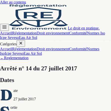
Aller au contenu
Le droit en pratique.
Accueil
Réglementation
Droit environnement
Conformité
Normes Iso
Icpe Seveso
Eau Air Sol
Catégories
Accueil
Réglementation
Droit environnement
Conformité
Normes
Iso
Icpe Seveso
Eau Air Sol
←
Reglementation
Arrêté
n° 14
du 27 juillet 2017
Dates
D
ate
27 juillet 2017
ortie