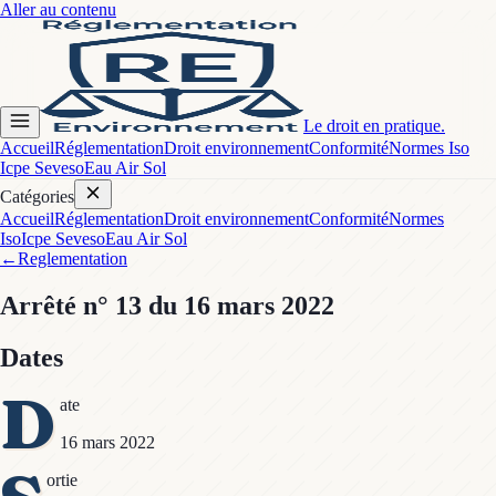
Aller au contenu
Le droit en pratique.
Accueil
Réglementation
Droit environnement
Conformité
Normes Iso
Icpe Seveso
Eau Air Sol
Catégories
Accueil
Réglementation
Droit environnement
Conformité
Normes
Iso
Icpe Seveso
Eau Air Sol
←
Reglementation
Arrêté
n° 13
du 16 mars 2022
Dates
D
ate
16 mars 2022
ortie