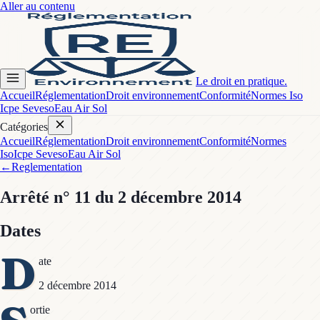
Aller au contenu
Le droit en pratique.
Accueil
Réglementation
Droit environnement
Conformité
Normes Iso
Icpe Seveso
Eau Air Sol
Catégories
Accueil
Réglementation
Droit environnement
Conformité
Normes
Iso
Icpe Seveso
Eau Air Sol
←
Reglementation
Arrêté
n° 11
du 2 décembre 2014
Dates
D
ate
2 décembre 2014
ortie