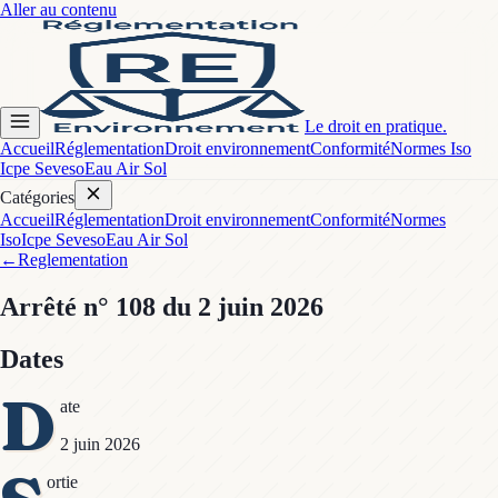
Aller au contenu
Le droit en pratique.
Accueil
Réglementation
Droit environnement
Conformité
Normes Iso
Icpe Seveso
Eau Air Sol
Catégories
Accueil
Réglementation
Droit environnement
Conformité
Normes
Iso
Icpe Seveso
Eau Air Sol
←
Reglementation
Arrêté
n° 108
du 2 juin 2026
Dates
D
ate
2 juin 2026
ortie