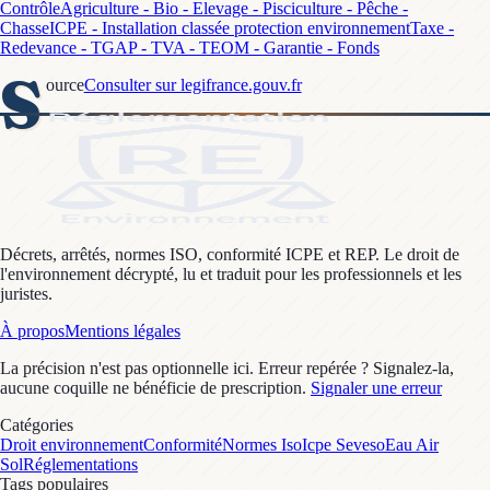
Contrôle
Agriculture - Bio - Elevage - Pisciculture - Pêche -
Chasse
ICPE - Installation classée protection environnement
Taxe -
Redevance - TGAP - TVA - TEOM - Garantie - Fonds
S
ource
Consulter sur legifrance.gouv.fr
Décrets, arrêtés, normes ISO, conformité ICPE et REP. Le droit de
l'environnement décrypté, lu et traduit pour les professionnels et les
juristes.
À propos
Mentions légales
La précision n'est pas optionnelle ici. Erreur repérée ? Signalez-la,
aucune coquille ne bénéficie de prescription.
Signaler une erreur
Catégories
Droit environnement
Conformité
Normes Iso
Icpe Seveso
Eau Air
Sol
Réglementations
Tags populaires