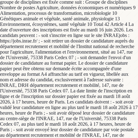
groupe de disciplines est fixée comme suit : Groupe de disciplines
Nombre de postes Agriculture, données économiques et numériques 9
Alimentation, processus de transformation, microbiologie 10
Génétiques animale et végétale, santé animale, physiologie 13
Environnement, écosystèmes, santé végétale 10 Total 42 Article 4 La
date d'ouverture des inscriptions est fixée au mardi 16 juin 2026. Les
candidats peuvent : - soit s'inscrire en ligne sur le site INRAEjobs :
https://jobs.inrae.fr/ ; - soit retirer un dossier de candidature auprès du
département recrutement et mobilité de l'Institut national de recherche
pour l'agriculture, l'alimentation et l'environnement, situé au 147, rue
de l'Université, 75338 Paris Cedex 07 ; - soit demander l'envoi d'un
dossier de candidature au format papier. Le dossier de candidature
papier peut être obtenu sur demande écrite accompagnée d'une
enveloppe au format A4 affranchie au tarif en vigueur, libellée aux
nom et adresse du candidat, exclusivement à l'adresse suivante :
INRAE, DRH département recrutement et mobilité, 147, rue de
l'Université, 75338 Paris Cedex 07. La date limite de l'inscription en
ligne et de l'inscription sur dossier papier est fixée au mardi 18 août
2026, à 17 heures, heure de Paris. Les candidats doivent : - soit avoir
validé leur candidature en ligne au plus tard le mardi 18 août 2026 à 17
heures, heure de Paris ; - soit avoir déposé leur dossier de candidature
au centre-siège de l'INRAE, 147, rue de l'Université, 75338 Paris
Cedex 07, au plus tard le mardi 18 août 2026, à 17 heures, heure de
Paris ; - soit avoir envoyé leur dossier de candidature par voie postale
au département recrutement et mobilité de l'INRAE, 147, rue de