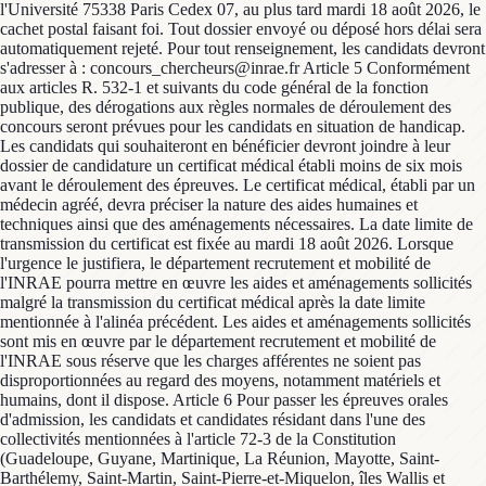
l'Université 75338 Paris Cedex 07, au plus tard mardi 18 août 2026, le
cachet postal faisant foi. Tout dossier envoyé ou déposé hors délai sera
automatiquement rejeté. Pour tout renseignement, les candidats devront
s'adresser à : concours_chercheurs@inrae.fr Article 5 Conformément
aux articles R. 532-1 et suivants du code général de la fonction
publique, des dérogations aux règles normales de déroulement des
concours seront prévues pour les candidats en situation de handicap.
Les candidats qui souhaiteront en bénéficier devront joindre à leur
dossier de candidature un certificat médical établi moins de six mois
avant le déroulement des épreuves. Le certificat médical, établi par un
médecin agréé, devra préciser la nature des aides humaines et
techniques ainsi que des aménagements nécessaires. La date limite de
transmission du certificat est fixée au mardi 18 août 2026. Lorsque
l'urgence le justifiera, le département recrutement et mobilité de
l'INRAE pourra mettre en œuvre les aides et aménagements sollicités
malgré la transmission du certificat médical après la date limite
mentionnée à l'alinéa précédent. Les aides et aménagements sollicités
sont mis en œuvre par le département recrutement et mobilité de
l'INRAE sous réserve que les charges afférentes ne soient pas
disproportionnées au regard des moyens, notamment matériels et
humains, dont il dispose. Article 6 Pour passer les épreuves orales
d'admission, les candidats et candidates résidant dans l'une des
collectivités mentionnées à l'article 72-3 de la Constitution
(Guadeloupe, Guyane, Martinique, La Réunion, Mayotte, Saint-
Barthélemy, Saint-Martin, Saint-Pierre-et-Miquelon, îles Wallis et