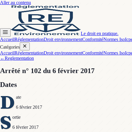
Aller au contenu
Le droit en pratique.
Accueil
Réglementation
Droit environnement
Conformité
Normes Iso
Icp
Catégories
Accueil
Réglementation
Droit environnement
Conformité
Normes Iso
Icp
←
Reglementation
Arrêté
n° 102
du 6 février 2017
Dates
D
ate
6 février 2017
S
ortie
6 février 2017