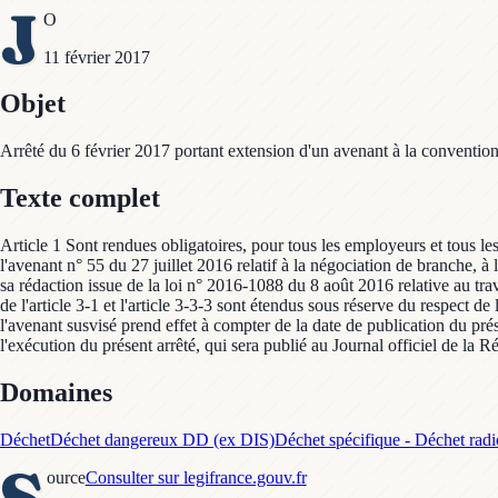
J
O
11 février 2017
Objet
Arrêté du 6 février 2017 portant extension d'un avenant à la convention 
Texte complet
Article 1 Sont rendues obligatoires, pour tous les employeurs et tous le
l'avenant n° 55 du 27 juillet 2016 relatif à la négociation de branche, à 
sa rédaction issue de la loi n° 2016-1088 du 8 août 2016 relative au trav
de l'article 3-1 et l'article 3-3-3 sont étendus sous réserve du respect 
l'avenant susvisé prend effet à compter de la date de publication du prés
l'exécution du présent arrêté, qui sera publié au Journal officiel de la R
Domaines
Déchet
Déchet dangereux DD (ex DIS)
Déchet spécifique - Déchet radi
S
ource
Consulter sur legifrance.gouv.fr