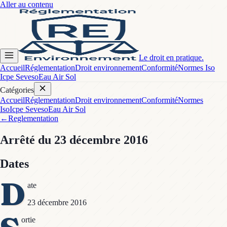
Aller au contenu
Le droit en pratique.
Accueil
Réglementation
Droit environnement
Conformité
Normes Iso
Icpe Seveso
Eau Air Sol
Catégories
Accueil
Réglementation
Droit environnement
Conformité
Normes
Iso
Icpe Seveso
Eau Air Sol
←
Reglementation
Arrêté
du 23 décembre 2016
Dates
D
ate
23 décembre 2016
ortie