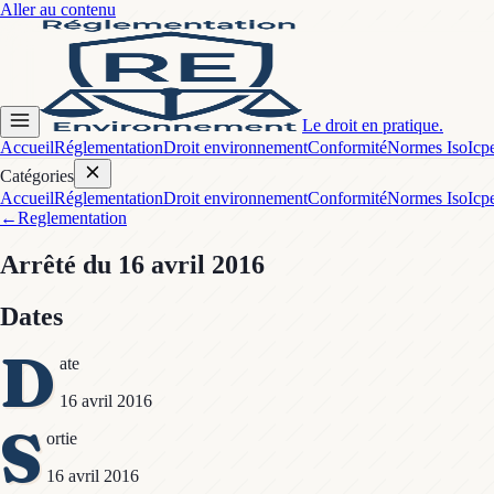
Aller au contenu
Le droit en pratique.
Accueil
Réglementation
Droit environnement
Conformité
Normes Iso
Icp
Catégories
Accueil
Réglementation
Droit environnement
Conformité
Normes Iso
Icp
←
Reglementation
Arrêté
du 16 avril 2016
Dates
D
ate
16 avril 2016
S
ortie
16 avril 2016