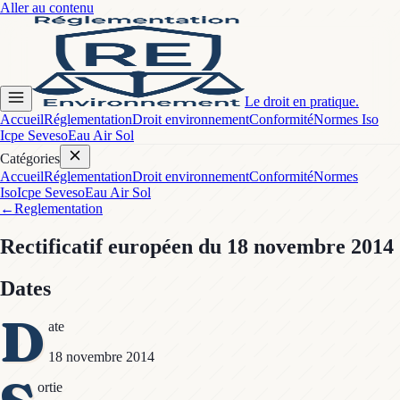
Aller au contenu
Le droit en pratique.
Accueil
Réglementation
Droit environnement
Conformité
Normes Iso
Icpe Seveso
Eau Air Sol
Catégories
Accueil
Réglementation
Droit environnement
Conformité
Normes
Iso
Icpe Seveso
Eau Air Sol
←
Reglementation
Rectificatif européen
du 18 novembre 2014
Dates
D
ate
18 novembre 2014
ortie