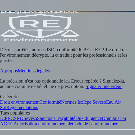
Sommaire
Décrets, arrêtés, normes ISO, conformité ICPE et REP. Le droit de
l'environnement décrypté, lu et traduit pour les professionnels et les
juristes.
À propos
Mentions légales
La précision n'est pas optionnelle ici. Erreur repérée ? Signalez-la,
aucune coquille ne bénéficie de prescription.
Signaler une erreur
Catégories
Droit environnement
Conformité
Normes Iso
Icpe Seveso
Eau Air
Sol
Réglementations
Tags populaires
ICPE
CSRD
Seveso
Sanctions
Traçabilité
Due diligence
Omnibus
Loi
AGEC
Autorisation environnementale
Code de l'environnement