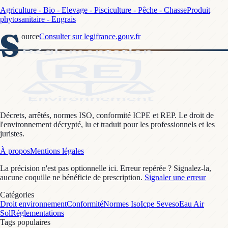
Agriculture - Bio - Elevage - Pisciculture - Pêche - Chasse
Produit
phytosanitaire - Engrais
S
ource
Consulter sur legifrance.gouv.fr
Décrets, arrêtés, normes ISO, conformité ICPE et REP. Le droit de
l'environnement décrypté, lu et traduit pour les professionnels et les
juristes.
À propos
Mentions légales
La précision n'est pas optionnelle ici. Erreur repérée ? Signalez-la,
aucune coquille ne bénéficie de prescription.
Signaler une erreur
Catégories
Droit environnement
Conformité
Normes Iso
Icpe Seveso
Eau Air
Sol
Réglementations
Tags populaires