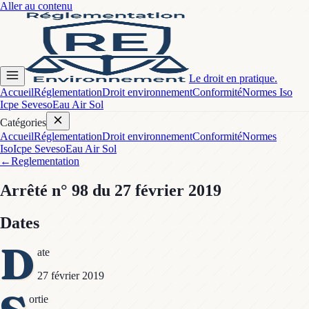
Aller au contenu
Le droit en pratique.
Accueil
Réglementation
Droit environnement
Conformité
Normes Iso
Icpe Seveso
Eau Air Sol
Catégories
Accueil
Réglementation
Droit environnement
Conformité
Normes
Iso
Icpe Seveso
Eau Air Sol
←
Reglementation
Arrêté
n° 98
du 27 février 2019
Dates
D
ate
27 février 2019
ortie