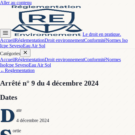
Aller au contenu
Le droit en pratique.
Accueil
Réglementation
Droit environnement
Conformité
Normes Iso
Icpe Seveso
Eau Air Sol
Catégories
Accueil
Réglementation
Droit environnement
Conformité
Normes
Iso
Icpe Seveso
Eau Air Sol
←
Reglementation
Arrêté
n° 9
du 4 décembre 2024
Dates
D
ate
4 décembre 2024
ortie