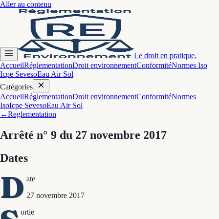
Aller au contenu
Le droit en pratique.
Accueil
Réglementation
Droit environnement
Conformité
Normes Iso
Icpe Seveso
Eau Air Sol
Catégories
Accueil
Réglementation
Droit environnement
Conformité
Normes
Iso
Icpe Seveso
Eau Air Sol
←
Reglementation
Arrêté
n° 9
du 27 novembre 2017
Dates
D
ate
27 novembre 2017
ortie