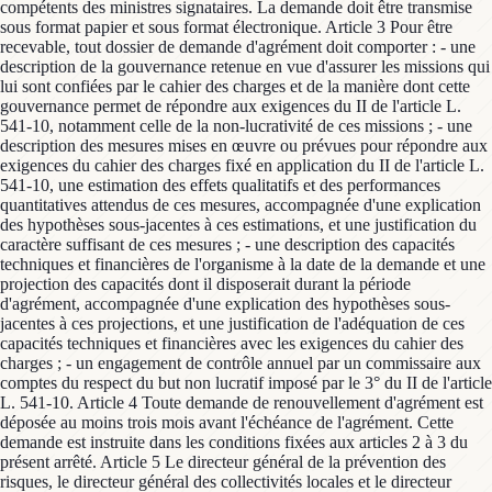
compétents des ministres signataires. La demande doit être transmise
sous format papier et sous format électronique. Article 3 Pour être
recevable, tout dossier de demande d'agrément doit comporter : - une
description de la gouvernance retenue en vue d'assurer les missions qui
lui sont confiées par le cahier des charges et de la manière dont cette
gouvernance permet de répondre aux exigences du II de l'article L.
541-10, notamment celle de la non-lucrativité de ces missions ; - une
description des mesures mises en œuvre ou prévues pour répondre aux
exigences du cahier des charges fixé en application du II de l'article L.
541-10, une estimation des effets qualitatifs et des performances
quantitatives attendus de ces mesures, accompagnée d'une explication
des hypothèses sous-jacentes à ces estimations, et une justification du
caractère suffisant de ces mesures ; - une description des capacités
techniques et financières de l'organisme à la date de la demande et une
projection des capacités dont il disposerait durant la période
d'agrément, accompagnée d'une explication des hypothèses sous-
jacentes à ces projections, et une justification de l'adéquation de ces
capacités techniques et financières avec les exigences du cahier des
charges ; - un engagement de contrôle annuel par un commissaire aux
comptes du respect du but non lucratif imposé par le 3° du II de l'article
L. 541-10. Article 4 Toute demande de renouvellement d'agrément est
déposée au moins trois mois avant l'échéance de l'agrément. Cette
demande est instruite dans les conditions fixées aux articles 2 à 3 du
présent arrêté. Article 5 Le directeur général de la prévention des
risques, le directeur général des collectivités locales et le directeur