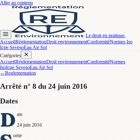
Aller au contenu
Le droit en pratique.
Accueil
Réglementation
Droit environnement
Conformité
Normes Iso
Icpe Seveso
Eau Air Sol
Catégories
Accueil
Réglementation
Droit environnement
Conformité
Normes
Iso
Icpe Seveso
Eau Air Sol
←
Reglementation
Arrêté
n° 8
du 24 juin 2016
Dates
D
ate
24 juin 2016
ortie