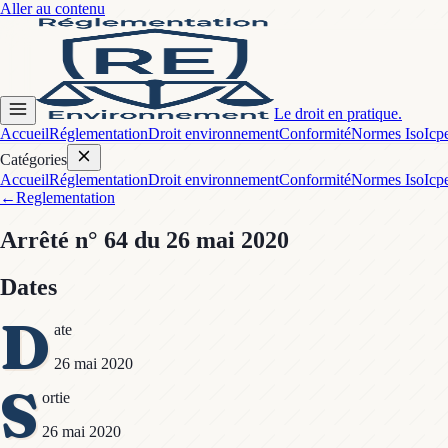
Aller au contenu
Le droit en pratique.
Accueil
Réglementation
Droit environnement
Conformité
Normes Iso
Icp
Catégories
Accueil
Réglementation
Droit environnement
Conformité
Normes Iso
Icp
←
Reglementation
Arrêté
n° 64
du 26 mai 2020
Dates
D
ate
26 mai 2020
S
ortie
26 mai 2020