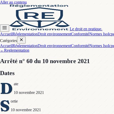
Aller au contenu
Le droit en pratique.
Accueil
Réglementation
Droit environnement
Conformité
Normes Iso
Icp
Catégories
Accueil
Réglementation
Droit environnement
Conformité
Normes Iso
Icp
←
Reglementation
Arrêté
n° 60
du 10 novembre 2021
Dates
D
ate
10 novembre 2021
S
ortie
10 novembre 2021