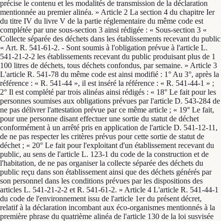
précise le contenu et les modalités de transmission de la déclaration
mentionnée au premier alinéa. » Article 2 La section 4 du chapitre Ier
du titre IV du livre V de la partie réglementaire du même code est
complétée par une sous-section 3 ainsi rédigée : « Sous-section 3 «
Collecte séparée des déchets dans les établissements recevant du public
« Art. R. 541-61-2. - Sont soumis à l'obligation prévue à l'article L.
541-21-2-2 les établissements recevant du public produisant plus de 1
100 litres de déchets, tous déchets confondus, par semaine. » Article 3
L'article R. 541-78 du même code est ainsi modifié : 1° Au 3°, après la
référence : « R. 541-44 », il est inséré la référence : « R. 541-44-1 » ;
2° Il est complété par trois alinéas ainsi rédigés : « 18° Le fait pour les
personnes soumises aux obligations prévues par l'article D. 543-284 de
ne pas délivrer l'attestation prévue par ce même article ; « 19° Le fait,
pour une personne disant effectuer une sortie du statut de déchet
conformément à un arrêté pris en application de l'article D. 541-12-11,
de ne pas respecter les critères prévus pour cette sortie de statut de
déchet ; « 20° Le fait pour l'exploitant d'un établissement recevant du
public, au sens de l'article L. 123-1 du code de la construction et de
l'habitation, de ne pas organiser la collecte séparée des déchets du
public reçu dans son établissement ainsi que des déchets générés par
son personnel dans les conditions prévues par les dispositions des
articles L. 541-21-2-2 et R. 541-61-2. » Article 4 L'article R. 541-44-1
du code de l'environnement issu de l'article 1er du présent décret,
relatif à la déclaration incombant aux éco-organismes mentionnés à la
première phrase du quatrième alinéa de l'article 130 de la loi susvisée