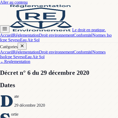
Aller au contenu
Le droit en pratique.
Accueil
Réglementation
Droit environnement
Conformité
Normes Iso
Icpe Seveso
Eau Air Sol
Catégories
Accueil
Réglementation
Droit environnement
Conformité
Normes
Iso
Icpe Seveso
Eau Air Sol
←
Reglementation
Décret
n° 6
du 29 décembre 2020
Dates
D
ate
29 décembre 2020
ortie