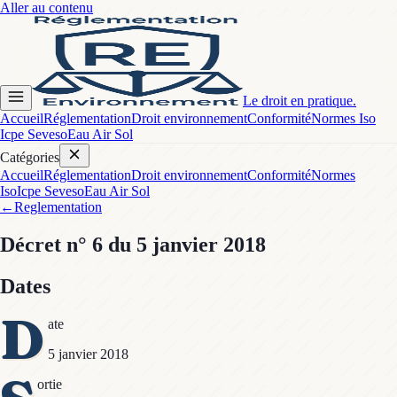
Aller au contenu
Le droit en pratique.
Accueil
Réglementation
Droit environnement
Conformité
Normes Iso
Icpe Seveso
Eau Air Sol
Catégories
Accueil
Réglementation
Droit environnement
Conformité
Normes
Iso
Icpe Seveso
Eau Air Sol
←
Reglementation
Décret
n° 6
du 5 janvier 2018
Dates
D
ate
5 janvier 2018
ortie