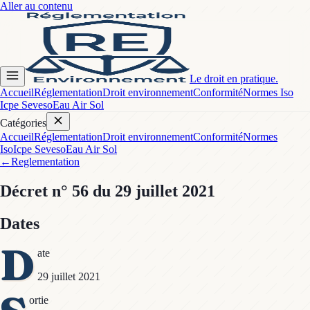
Aller au contenu
Le droit en pratique.
Accueil
Réglementation
Droit environnement
Conformité
Normes Iso
Icpe Seveso
Eau Air Sol
Catégories
Accueil
Réglementation
Droit environnement
Conformité
Normes
Iso
Icpe Seveso
Eau Air Sol
←
Reglementation
Décret
n° 56
du 29 juillet 2021
Dates
D
ate
29 juillet 2021
ortie