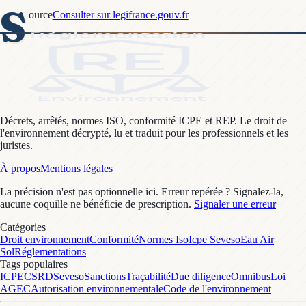
S
ource
Consulter sur legifrance.gouv.fr
Décrets, arrêtés, normes ISO, conformité ICPE et REP. Le droit de
l'environnement décrypté, lu et traduit pour les professionnels et les
juristes.
À propos
Mentions légales
La précision n'est pas optionnelle ici. Erreur repérée ? Signalez-la,
aucune coquille ne bénéficie de prescription.
Signaler une erreur
Catégories
Droit environnement
Conformité
Normes Iso
Icpe Seveso
Eau Air
Sol
Réglementations
Tags populaires
ICPE
CSRD
Seveso
Sanctions
Traçabilité
Due diligence
Omnibus
Loi
AGEC
Autorisation environnementale
Code de l'environnement