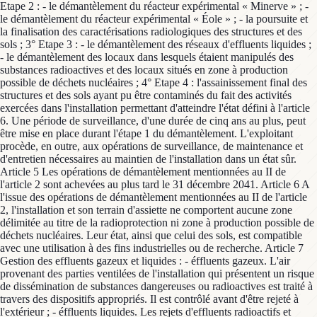
Etape 2 : - le démantèlement du réacteur expérimental « Minerve » ; -
le démantèlement du réacteur expérimental « Éole » ; - la poursuite et
la finalisation des caractérisations radiologiques des structures et des
sols ; 3° Etape 3 : - le démantèlement des réseaux d'effluents liquides ;
- le démantèlement des locaux dans lesquels étaient manipulés des
substances radioactives et des locaux situés en zone à production
possible de déchets nucléaires ; 4° Etape 4 : l'assainissement final des
structures et des sols ayant pu être contaminés du fait des activités
exercées dans l'installation permettant d'atteindre l'état défini à l'article
6. Une période de surveillance, d'une durée de cinq ans au plus, peut
être mise en place durant l'étape 1 du démantèlement. L'exploitant
procède, en outre, aux opérations de surveillance, de maintenance et
d'entretien nécessaires au maintien de l'installation dans un état sûr.
Article 5 Les opérations de démantèlement mentionnées au II de
l'article 2 sont achevées au plus tard le 31 décembre 2041. Article 6 A
l'issue des opérations de démantèlement mentionnées au II de l'article
2, l'installation et son terrain d'assiette ne comportent aucune zone
délimitée au titre de la radioprotection ni zone à production possible de
déchets nucléaires. Leur état, ainsi que celui des sols, est compatible
avec une utilisation à des fins industrielles ou de recherche. Article 7
Gestion des effluents gazeux et liquides : - éffluents gazeux. L'air
provenant des parties ventilées de l'installation qui présentent un risque
de dissémination de substances dangereuses ou radioactives est traité à
travers des dispositifs appropriés. Il est contrôlé avant d'être rejeté à
l'extérieur ; - éffluents liquides. Les rejets d'effluents radioactifs et