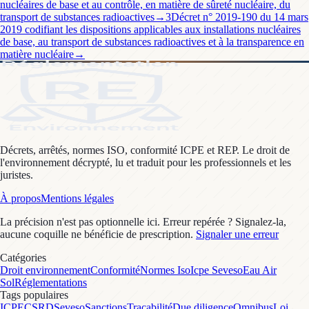
nucléaires de base et au contrôle, en matière de sûreté nucléaire, du
transport de substances radioactives
→
3
Décret n° 2019-190 du 14 mars
2019 codifiant les dispositions applicables aux installations nucléaires
de base, au transport de substances radioactives et à la transparence en
matière nucléaire
→
Décrets, arrêtés, normes ISO, conformité ICPE et REP. Le droit de
l'environnement décrypté, lu et traduit pour les professionnels et les
juristes.
À propos
Mentions légales
La précision n'est pas optionnelle ici. Erreur repérée ? Signalez-la,
aucune coquille ne bénéficie de prescription.
Signaler une erreur
Catégories
Droit environnement
Conformité
Normes Iso
Icpe Seveso
Eau Air
Sol
Réglementations
Tags populaires
ICPE
CSRD
Seveso
Sanctions
Traçabilité
Due diligence
Omnibus
Loi