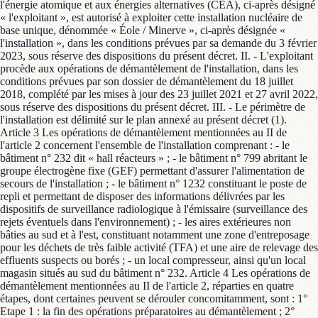
l'énergie atomique et aux énergies alternatives (CEA), ci-après désigné
« l'exploitant », est autorisé à exploiter cette installation nucléaire de
base unique, dénommée « Éole / Minerve », ci-après désignée «
l'installation », dans les conditions prévues par sa demande du 3 février
2023, sous réserve des dispositions du présent décret. II. - L'exploitant
procède aux opérations de démantèlement de l'installation, dans les
conditions prévues par son dossier de démantèlement du 18 juillet
2018, complété par les mises à jour des 23 juillet 2021 et 27 avril 2022,
sous réserve des dispositions du présent décret. III. - Le périmètre de
l'installation est délimité sur le plan annexé au présent décret (1).
Article 3 Les opérations de démantèlement mentionnées au II de
l'article 2 concernent l'ensemble de l'installation comprenant : - le
bâtiment n° 232 dit « hall réacteurs » ; - le bâtiment n° 799 abritant le
groupe électrogène fixe (GEF) permettant d'assurer l'alimentation de
secours de l'installation ; - le bâtiment n° 1232 constituant le poste de
repli et permettant de disposer des informations délivrées par les
dispositifs de surveillance radiologique à l'émissaire (surveillance des
rejets éventuels dans l'environnement) ; - les aires extérieures non
bâties au sud et à l'est, constituant notamment une zone d'entreposage
pour les déchets de très faible activité (TFA) et une aire de relevage des
effluents suspects ou borés ; - un local compresseur, ainsi qu'un local
magasin situés au sud du bâtiment n° 232. Article 4 Les opérations de
démantèlement mentionnées au II de l'article 2, réparties en quatre
étapes, dont certaines peuvent se dérouler concomitamment, sont : 1°
Etape 1 : la fin des opérations préparatoires au démantèlement ; 2°