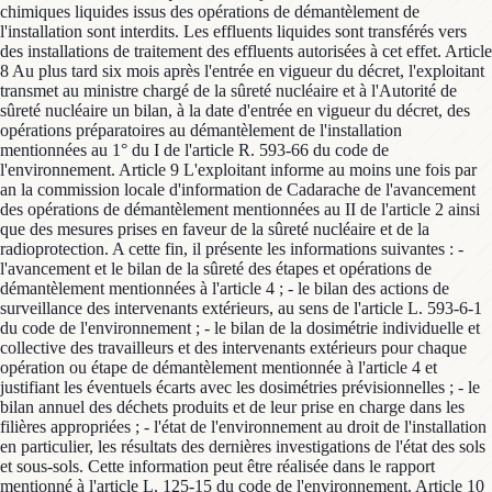
chimiques liquides issus des opérations de démantèlement de
l'installation sont interdits. Les effluents liquides sont transférés vers
des installations de traitement des effluents autorisées à cet effet. Article
8 Au plus tard six mois après l'entrée en vigueur du décret, l'exploitant
transmet au ministre chargé de la sûreté nucléaire et à l'Autorité de
sûreté nucléaire un bilan, à la date d'entrée en vigueur du décret, des
opérations préparatoires au démantèlement de l'installation
mentionnées au 1° du I de l'article R. 593-66 du code de
l'environnement. Article 9 L'exploitant informe au moins une fois par
an la commission locale d'information de Cadarache de l'avancement
des opérations de démantèlement mentionnées au II de l'article 2 ainsi
que des mesures prises en faveur de la sûreté nucléaire et de la
radioprotection. A cette fin, il présente les informations suivantes : -
l'avancement et le bilan de la sûreté des étapes et opérations de
démantèlement mentionnées à l'article 4 ; - le bilan des actions de
surveillance des intervenants extérieurs, au sens de l'article L. 593-6-1
du code de l'environnement ; - le bilan de la dosimétrie individuelle et
collective des travailleurs et des intervenants extérieurs pour chaque
opération ou étape de démantèlement mentionnée à l'article 4 et
justifiant les éventuels écarts avec les dosimétries prévisionnelles ; - le
bilan annuel des déchets produits et de leur prise en charge dans les
filières appropriées ; - l'état de l'environnement au droit de l'installation
en particulier, les résultats des dernières investigations de l'état des sols
et sous-sols. Cette information peut être réalisée dans le rapport
mentionné à l'article L. 125-15 du code de l'environnement. Article 10