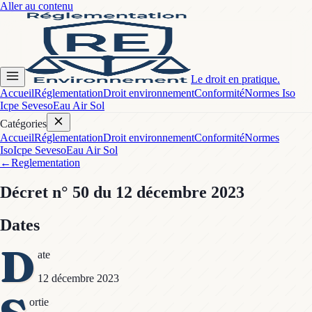
Aller au contenu
Le droit en pratique.
Accueil
Réglementation
Droit environnement
Conformité
Normes Iso
Icpe Seveso
Eau Air Sol
Catégories
Accueil
Réglementation
Droit environnement
Conformité
Normes
Iso
Icpe Seveso
Eau Air Sol
←
Reglementation
Décret
n° 50
du 12 décembre 2023
Dates
D
ate
12 décembre 2023
ortie