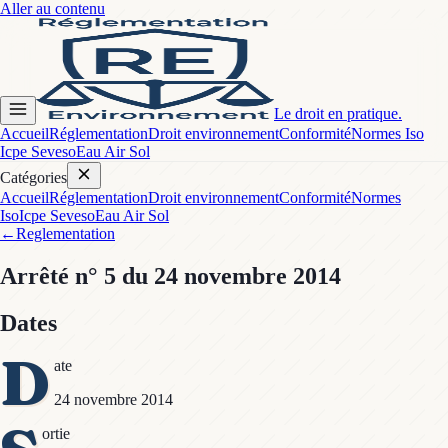
Aller au contenu
Le droit en pratique.
Accueil
Réglementation
Droit environnement
Conformité
Normes Iso
Icpe Seveso
Eau Air Sol
Catégories
Accueil
Réglementation
Droit environnement
Conformité
Normes
Iso
Icpe Seveso
Eau Air Sol
←
Reglementation
Arrêté
n° 5
du 24 novembre 2014
Dates
D
ate
24 novembre 2014
ortie