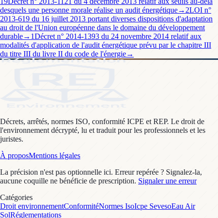
19
Décret n° 2013-1121 du 4 décembre 2013 relatif aux seuils au-delà
desquels une personne morale réalise un audit énergétique
→
2
LOI n°
2013-619 du 16 juillet 2013 portant diverses dispositions d'adaptation
au droit de l'Union européenne dans le domaine du développement
durable
→
1
Décret n° 2014-1393 du 24 novembre 2014 relatif aux
modalités d'application de l'audit énergétique prévu par le chapitre III
du titre III du livre II du code de l'énergie
→
Décrets, arrêtés, normes ISO, conformité ICPE et REP. Le droit de
l'environnement décrypté, lu et traduit pour les professionnels et les
juristes.
À propos
Mentions légales
La précision n'est pas optionnelle ici. Erreur repérée ? Signalez-la,
aucune coquille ne bénéficie de prescription.
Signaler une erreur
Catégories
Droit environnement
Conformité
Normes Iso
Icpe Seveso
Eau Air
Sol
Réglementations