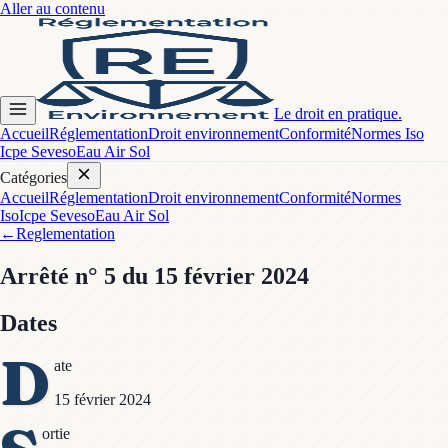
Aller au contenu
Le droit en pratique.
Accueil
Réglementation
Droit environnement
Conformité
Normes Iso
Icpe Seveso
Eau Air Sol
Catégories
Accueil
Réglementation
Droit environnement
Conformité
Normes
Iso
Icpe Seveso
Eau Air Sol
←
Reglementation
Arrêté
n° 5
du 15 février 2024
Dates
D
ate
15 février 2024
ortie