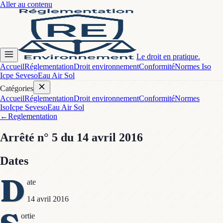
Aller au contenu
Le droit en pratique.
Accueil
Réglementation
Droit environnement
Conformité
Normes Iso
Icpe Seveso
Eau Air Sol
Catégories
Accueil
Réglementation
Droit environnement
Conformité
Normes
Iso
Icpe Seveso
Eau Air Sol
←
Reglementation
Arrêté
n° 5
du 14 avril 2016
Dates
D
ate
14 avril 2016
ortie