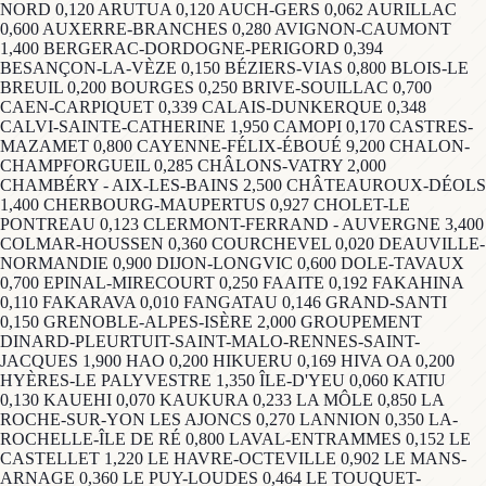
NORD 0,120 ARUTUA 0,120 AUCH-GERS 0,062 AURILLAC
0,600 AUXERRE-BRANCHES 0,280 AVIGNON-CAUMONT
1,400 BERGERAC-DORDOGNE-PERIGORD 0,394
BESANÇON-LA-VÈZE 0,150 BÉZIERS-VIAS 0,800 BLOIS-LE
BREUIL 0,200 BOURGES 0,250 BRIVE-SOUILLAC 0,700
CAEN-CARPIQUET 0,339 CALAIS-DUNKERQUE 0,348
CALVI-SAINTE-CATHERINE 1,950 CAMOPI 0,170 CASTRES-
MAZAMET 0,800 CAYENNE-FÉLIX-ÉBOUÉ 9,200 CHALON-
CHAMPFORGUEIL 0,285 CHÂLONS-VATRY 2,000
CHAMBÉRY - AIX-LES-BAINS 2,500 CHÂTEAUROUX-DÉOLS
1,400 CHERBOURG-MAUPERTUS 0,927 CHOLET-LE
PONTREAU 0,123 CLERMONT-FERRAND - AUVERGNE 3,400
COLMAR-HOUSSEN 0,360 COURCHEVEL 0,020 DEAUVILLE-
NORMANDIE 0,900 DIJON-LONGVIC 0,600 DOLE-TAVAUX
0,700 EPINAL-MIRECOURT 0,250 FAAITE 0,192 FAKAHINA
0,110 FAKARAVA 0,010 FANGATAU 0,146 GRAND-SANTI
0,150 GRENOBLE-ALPES-ISÈRE 2,000 GROUPEMENT
DINARD-PLEURTUIT-SAINT-MALO-RENNES-SAINT-
JACQUES 1,900 HAO 0,200 HIKUERU 0,169 HIVA OA 0,200
HYÈRES-LE PALYVESTRE 1,350 ÎLE-D'YEU 0,060 KATIU
0,130 KAUEHI 0,070 KAUKURA 0,233 LA MÔLE 0,850 LA
ROCHE-SUR-YON LES AJONCS 0,270 LANNION 0,350 LA-
ROCHELLE-ÎLE DE RÉ 0,800 LAVAL-ENTRAMMES 0,152 LE
CASTELLET 1,220 LE HAVRE-OCTEVILLE 0,902 LE MANS-
ARNAGE 0,360 LE PUY-LOUDES 0,464 LE TOUQUET-