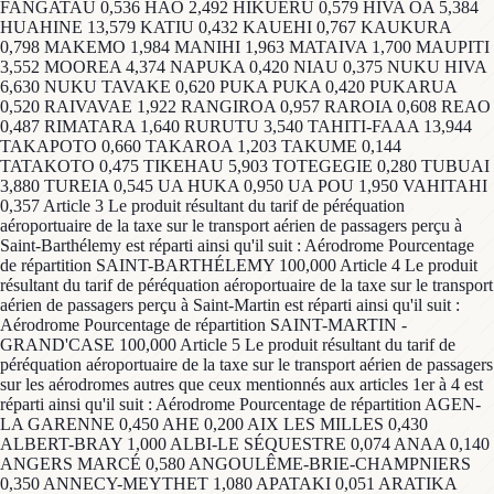
FANGATAU 0,536 HAO 2,492 HIKUERU 0,579 HIVA OA 5,384
HUAHINE 13,579 KATIU 0,432 KAUEHI 0,767 KAUKURA
0,798 MAKEMO 1,984 MANIHI 1,963 MATAIVA 1,700 MAUPITI
3,552 MOOREA 4,374 NAPUKA 0,420 NIAU 0,375 NUKU HIVA
6,630 NUKU TAVAKE 0,620 PUKA PUKA 0,420 PUKARUA
0,520 RAIVAVAE 1,922 RANGIROA 0,957 RAROIA 0,608 REAO
0,487 RIMATARA 1,640 RURUTU 3,540 TAHITI-FAAA 13,944
TAKAPOTO 0,660 TAKAROA 1,203 TAKUME 0,144
TATAKOTO 0,475 TIKEHAU 5,903 TOTEGEGIE 0,280 TUBUAI
3,880 TUREIA 0,545 UA HUKA 0,950 UA POU 1,950 VAHITAHI
0,357 Article 3 Le produit résultant du tarif de péréquation
aéroportuaire de la taxe sur le transport aérien de passagers perçu à
Saint-Barthélemy est réparti ainsi qu'il suit : Aérodrome Pourcentage
de répartition SAINT-BARTHÉLEMY 100,000 Article 4 Le produit
résultant du tarif de péréquation aéroportuaire de la taxe sur le transport
aérien de passagers perçu à Saint-Martin est réparti ainsi qu'il suit :
Aérodrome Pourcentage de répartition SAINT-MARTIN -
GRAND'CASE 100,000 Article 5 Le produit résultant du tarif de
péréquation aéroportuaire de la taxe sur le transport aérien de passagers
sur les aérodromes autres que ceux mentionnés aux articles 1er à 4 est
réparti ainsi qu'il suit : Aérodrome Pourcentage de répartition AGEN-
LA GARENNE 0,450 AHE 0,200 AIX LES MILLES 0,430
ALBERT-BRAY 1,000 ALBI-LE SÉQUESTRE 0,074 ANAA 0,140
ANGERS MARCÉ 0,580 ANGOULÊME-BRIE-CHAMPNIERS
0,350 ANNECY-MEYTHET 1,080 APATAKI 0,051 ARATIKA