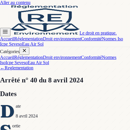
Aller au contenu
Le droit en pratique.
Accueil
Réglementation
Droit environnement
Conformité
Normes Iso
Icpe Seveso
Eau Air Sol
Catégories
Accueil
Réglementation
Droit environnement
Conformité
Normes
Iso
Icpe Seveso
Eau Air Sol
←
Reglementation
Arrêté
n° 40
du 8 avril 2024
Dates
D
ate
8 avril 2024
ortie