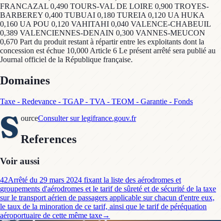
FRANCAZAL 0,490 TOURS-VAL DE LOIRE 0,900 TROYES-
BARBEREY 0,400 TUBUAI 0,180 TUREIA 0,120 UA HUKA
0,160 UA POU 0,120 VAHITAHI 0,040 VALENCE-CHABEUIL
0,389 VALENCIENNES-DENAIN 0,300 VANNES-MEUCON
0,670 Part du produit restant à répartir entre les exploitants dont la
concession est échue 10,000 Article 6 Le présent arrêté sera publié au
Journal officiel de la République française.
Domaines
Taxe - Redevance - TGAP - TVA - TEOM - Garantie - Fonds
S
ource
Consulter sur legifrance.gouv.fr
References
Voir aussi
42
Arrêté du 29 mars 2024 fixant la liste des aérodromes et
groupements d'aérodromes et le tarif de sûreté et de sécurité de la taxe
sur le transport aérien de passagers applicable sur chacun d'entre eux,
le taux de la minoration de ce tarif, ainsi que le tarif de péréquation
aéroportuaire de cette même taxe
→