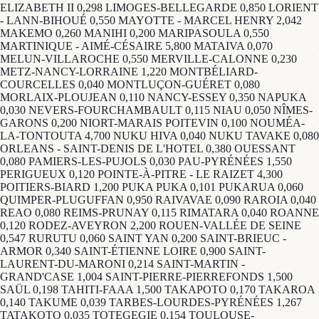
ELIZABETH II 0,298 LIMOGES-BELLEGARDE 0,850 LORIENT
- LANN-BIHOUÉ 0,550 MAYOTTE - MARCEL HENRY 2,042
MAKEMO 0,260 MANIHI 0,200 MARIPASOULA 0,550
MARTINIQUE - AIMÉ-CÉSAIRE 5,800 MATAIVA 0,070
MELUN-VILLAROCHE 0,550 MERVILLE-CALONNE 0,230
METZ-NANCY-LORRAINE 1,220 MONTBÉLIARD-
COURCELLES 0,040 MONTLUÇON-GUÉRET 0,080
MORLAIX-PLOUJEAN 0,110 NANCY-ESSEY 0,350 NAPUKA
0,030 NEVERS-FOURCHAMBAULT 0,115 NIAU 0,050 NÎMES-
GARONS 0,200 NIORT-MARAIS POITEVIN 0,100 NOUMÉA-
LA-TONTOUTA 4,700 NUKU HIVA 0,040 NUKU TAVAKE 0,080
ORLEANS - SAINT-DENIS DE L'HOTEL 0,380 OUESSANT
0,080 PAMIERS-LES-PUJOLS 0,030 PAU-PYRÉNÉES 1,550
PERIGUEUX 0,120 POINTE-À-PITRE - LE RAIZET 4,300
POITIERS-BIARD 1,200 PUKA PUKA 0,101 PUKARUA 0,060
QUIMPER-PLUGUFFAN 0,950 RAIVAVAE 0,090 RAROIA 0,040
REAO 0,080 REIMS-PRUNAY 0,115 RIMATARA 0,040 ROANNE
0,120 RODEZ-AVEYRON 2,200 ROUEN-VALLÉE DE SEINE
0,547 RURUTU 0,060 SAINT YAN 0,200 SAINT-BRIEUC -
ARMOR 0,340 SAINT-ÉTIENNE LOIRE 0,900 SAINT-
LAURENT-DU-MARONI 0,214 SAINT-MARTIN -
GRAND'CASE 1,004 SAINT-PIERRE-PIERREFONDS 1,500
SAÜL 0,198 TAHITI-FAAA 1,500 TAKAPOTO 0,170 TAKAROA
0,140 TAKUME 0,039 TARBES-LOURDES-PYRÉNÉES 1,267
TATAKOTO 0,035 TOTEGEGIE 0,154 TOULOUSE-