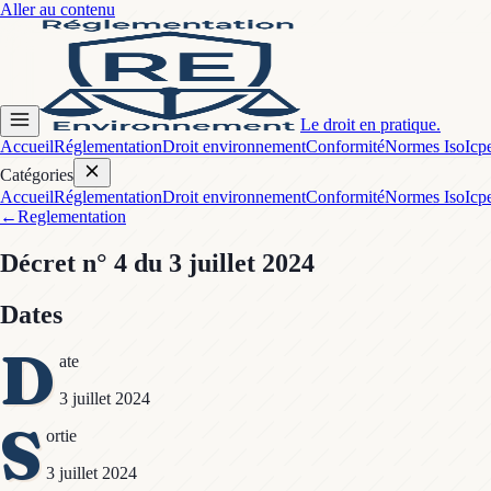
Aller au contenu
Le droit en pratique.
Accueil
Réglementation
Droit environnement
Conformité
Normes Iso
Icp
Catégories
Accueil
Réglementation
Droit environnement
Conformité
Normes Iso
Icp
←
Reglementation
Décret
n° 4
du 3 juillet 2024
Dates
D
ate
3 juillet 2024
S
ortie
3 juillet 2024