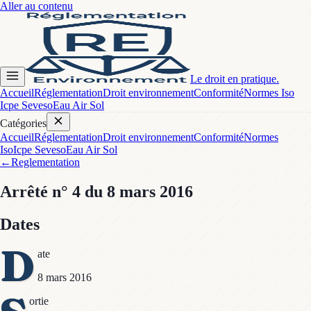
Aller au contenu
Le droit en pratique.
Accueil
Réglementation
Droit environnement
Conformité
Normes Iso
Icpe Seveso
Eau Air Sol
Catégories
Accueil
Réglementation
Droit environnement
Conformité
Normes
Iso
Icpe Seveso
Eau Air Sol
←
Reglementation
Arrêté
n° 4
du 8 mars 2016
Dates
D
ate
8 mars 2016
ortie