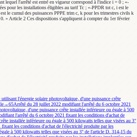
t lequel l'arrêté est entré en vigueur correspond à l'indice i = 0 ; «-
pour les installations éligibles au tarif Tc ; «-PPDR tot c, i est le
est le cumul des puissances PPPE trim c, k pour les trimestres civils k
0. » Article 2 Ces dispositions s'appliquent à compter du 1er février
 utilisant l'énergie solaire photovoltaïque, d'une puissance crête
le
→
65
Arrêté du 28 juillet 2022 modifiant l'arrêté du 6 octobre 2021
 photovoltaïque, d'une puissance crête installée inférieure ou égale à 500
difiant l'arrêté du 6 octobre 2021 fixant les conditions d'achat de
crête installée inférieure ou égale à 500 kilowatts telles que visées au 3°
fixant les conditions d'achat de l'électricité produite par les
 égale à 500 kilowatts telles que visées au 3° de l'article D. 314-15 du