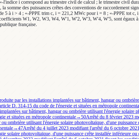
'indice i correspond au trimestre civil de calcul ; le trimestre civil duran
l, la somme des puissances crêtes des conventions de raccordement signées 
de 5 à i > 4 ; «-PPPE trim c, i = 221,2 MWc pour i = 8 ; «-PPPE tot c, i 
-les coefficients W1, W2, W3, W4, W'1, W'2, W'3, W'4, W'5, sont égaux à 
épublique française.
produite par les installations implantées sur bâtiment, hangar ou ombrière
'article D. 314-15 du code de l'énergie et situées en métropole continenta
ons implantées sur bâtiment, hangar ou ombrière utilisant l'énergie solaire
rgie et situées en métropole continentale
→
50
Arrêté du 8 février 2023 mo
ar ou ombrière utilisant l'énergie solaire photovoltaïque, d'une puissance 
nentale
→
47
Arrêté du 4 juillet 2023 modifiant l'arrêté du 6 octobre 2021 
rgie solaire photovoltaïque, d'une puissance crête installée inférieure ou