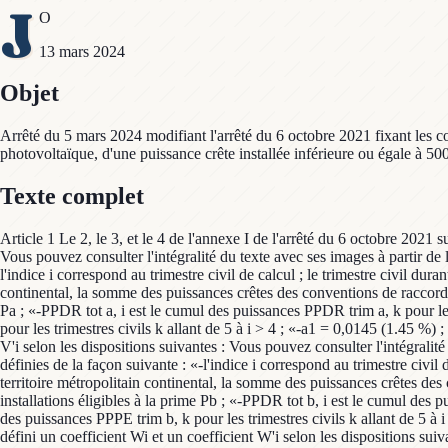
J
O
13 mars 2024
Objet
Arrêté du 5 mars 2024 modifiant l'arrêté du 6 octobre 2021 fixant les cond
photovoltaïque, d'une puissance crête installée inférieure ou égale à 500
Texte complet
Article 1 Le 2, le 3, et le 4 de l'annexe I de l'arrêté du 6 octobre 2021 su
Vous pouvez consulter l'intégralité du texte avec ses images à partir de 
l'indice i correspond au trimestre civil de calcul ; le trimestre civil dura
continental, la somme des puissances crêtes des conventions de raccordem
Pa ; «-PPDR tot a, i est le cumul des puissances PPDR trim a, k pour les
pour les trimestres civils k allant de 5 à i > 4 ; «-a1 = 0,0145 (1.45 %) ;
V'i selon les dispositions suivantes : Vous pouvez consulter l'intégralité
définies de la façon suivante : «-l'indice i correspond au trimestre civil d
territoire métropolitain continental, la somme des puissances crêtes de
installations éligibles à la prime Pb ; «-PPDR tot b, i est le cumul des 
des puissances PPPE trim b, k pour les trimestres civils k allant de 5 à i
défini un coefficient Wi et un coefficient W'i selon les dispositions suiv