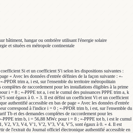
sur bâtiment, hangar ou ombrière utilisant l'énergie solaire
ergie et situées en métropole continentale
coefficient Si et un coefficient S'i selon les dispositions suivantes :
e page « Avec les données d'entrée définies de la façon suivante : «-
 ; «-PPDR trim a, i est, sur l'ensemble du territoire métropolitain
 complètes de raccordement pour les installations éligibles à la prime
pour i = 8 ; «-PPPE tot a, i est le cumul des puissances PPPE trim a, k
S'5 sont égaux à 0. « 3. Il est défini un coefficient Vi et un coefficient
onique authentifié accessible en bas de page « Avec les données d'entrée
igueur correspond à l'indice i = 0 ; «-PPDR trim b, i est, sur l'ensemble du
u tarif Tb et des demandes complètes de raccordement pour les
 ; «-PPPE trim b, i = 56,88 MWc pour i = 8 ; «-PPPE tot b, i est le cumul
V1, V2, V3, V4, V'1, V'2, V'3, V'4, V'5, sont égaux à 0. « 4. Il est
ir de l'extrait du Journal officiel électronique authentifié accessible en