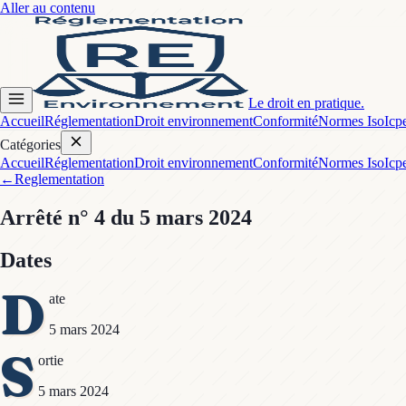
Aller au contenu
Le droit en pratique.
Accueil
Réglementation
Droit environnement
Conformité
Normes Iso
Icp
Catégories
Accueil
Réglementation
Droit environnement
Conformité
Normes Iso
Icp
←
Reglementation
Arrêté
n° 4
du 5 mars 2024
Dates
D
ate
5 mars 2024
S
ortie
5 mars 2024