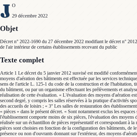
J
O
29 décembre 2022
Objet
Décret n° 2022-1690 du 27 décembre 2022 modifiant le décret n° 2012-14 
de l'air intérieur de certains établissements recevant du public
Texte complet
Article 1 Le décret du 5 janvier 2012 susvisé est modifié conformément aux articles 2 à 14 du présent décret. Article 2 L'article 2est remplacé par les dispositions suivantes : « Art. 2.-I.-L'évaluation annuelle des moyens d'aération des bâtiments est effectuée par les services techniques, ou toute autre personne, de la collectivité publique ou du propriétaire ou de l'exploitant de l'établissement, par un contrôleur technique au sens de l'article L. 125-1 du code de la construction et de l'habitation, titulaire d'un agrément l'autorisant à intervenir sur les bâtiments, par un bureau d'études ou par un ingénieur-conseil intervenant dans le domaine du bâtiment, ou par un organisme effectuant les prélèvements et analyses mentionnés à l'article L. 221-8 et à l'article R. 221-31 du code de l'environnement. Le personnel occupant les bâtiments concourt à la réalisation de cette évaluation. « L'évaluation des moyens d'aération est réalisée notamment dans : « 1° Les salles d'enseignement des établissements d'enseignement ou de formation professionnelle du premier et du second degré, y compris les salles réservées à la pratique d'activités sportives au sein de ces établissements ; « 2° Les salles d'activité ou de vie des établissements d'accueil collectif d'enfants de moins de six ans ou des accueils de loisirs ; « 3° Les salles de restauration des établissements visés par le présent décret ; « 4° Les dortoirs des établissements visés par le présent décret. « Les salles et dortoirs concernés sont dénommés « pièces » dans le présent décret. « Sont notamment exclus les espaces servant aux circulations, les locaux techniques, les cuisines, les sanitaires, les bureaux et les logements de fonction. « II.-Lorsque l'établissement comporte moins de six pièces, l'évaluation des moyens d'aération est réalisée dans l'ensemble des pièces de l'établissement. « Lorsque l'établissement comporte six pièces ou plus, l'évaluation est réalisée sur un échantillon de pièces représentatif et correspondant à la moitié des pièces de l'établissement, avec un minimum de cinq pièces, réparties dans les différents bâtiments et dans les différents étages. Les pièces sont choisies en fonction de la configuration des bâtiments, de leur période de construction, des travaux et actions qui y sont effectués susceptibles d'avoir un impact sur la qualité de l'air intérieur, de la présence ou non d'ouvrants donnant sur l'extérieur, des moyens d'aération et, le cas échéant, du type de ventilation mécanique. « L'évaluation réalisée dans vingt pièces est réputée suffisante. « III.-L'évaluation des moyens d'aération comporte pour chaque pièce examinée : « 1° Une vérification de l'accessibilité aux ouvrants donnant sur l'extérieur et de leur manœuvrabilité ; « 2° Un examen visuel des dispositifs de ventilation, notamment les bouches, fentes ou grilles d'aération existantes, un constat de leur fonctionnement et de la circulation adéquate de l'air ; « 3° Une mesure à lecture directe de la concentration en dioxyde de carbone dans l'air intérieur, permettant la vérification en temps réel des conditions de renouvellement de l'air intérieur. « Les conditions de réalisation de la mesure à lecture directe de la concentration en dioxyde de carbone dans l'air intérieur sont définies par arrêté des ministres chargés de l'environnement, de la santé et de la construction. « La réalisation de 