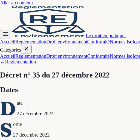
Aller au contenu
Le droit en pratique.
Accueil
Réglementation
Droit environnement
Conformité
Normes Iso
Icp
Catégories
Accueil
Réglementation
Droit environnement
Conformité
Normes Iso
Icp
←
Reglementation
Décret
n° 35
du 27 décembre 2022
Dates
D
ate
27 décembre 2022
S
ortie
27 décembre 2022