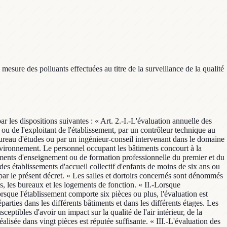
esure des polluants effectuées au titre de la surveillance de la qualité
 pas de campagne complète et peuvent faire l'objet d'une campagne partielle qui cible certains polluants uniquement. Ces étapes clés et les obligations afférentes sont précisées en annexe du présent décret. « Les campagnes partielles sont réalisées selon les modalités prévues au II du présent article. Par dérogation au 2° du II de ce présent article, la campagne partielle ciblant le seul dioxyde de carbone peut être effectuée hors de la période de chauffage si celle-ci n'est pas commencée dans le mois suivant la réalisation d'une étape clé. « IV.-La campagne de mesures des polluants, complète ou partielle, est réalisée dans les pièces. « V.-La campagne de mesures des polluants, complète ou partielle est effectuée sur un échantillon de pièces représentatif déterminé selon les modalités prévues au deuxième alinéa du II de l'article 2. Une campagne de mesures réalisée dans huit pièces est réputée suffisante. « Dans cette limite, les polluants sont mesurés : « 1° Dans une pièce par étage, lorsque, à cet étage, le nombre de pièces satisfaisant aux conditions prévues au II de l'article 2 est inférieur ou égal à trois ; « 2° Dans deux pièces par étage, lorsque, à cet étage, le nombre de pièces satisfaisant aux conditions prévues au II de l'article 2 est supérieur ou égal à quatre. « Dans le cas où la même limite est atteinte, l'organisme chargé du prélèvement justifie l'échantillon retenu en fonction du temps d'occupation des pièces, de la sensibilité des occupants et de la présence de sources potentielles de substances polluantes. En cas de travaux ou d'actions sur des locaux n'affectant qu'une partie du bâtiment, il est nécessaire de prévoir, en fonction de l'échantillonnage, des points de mesure dans la partie la plus affectée par les travaux. « VI.-Dans chaque pièce, les polluants sont mesurés en un seul point, représentatif de l'exposition moyenne. « Le dispositif de prélèvement est placé : « 1° Dans la mesure du possible, au centre de la pièce et au moins à une distance d'un mètre des parois ou du plafond de la pièce ; « 2° A l'écart des zones de la pièce largement exposées à des courants d'air, des zones proches des sources de chaleur ou des rayonnements solaires, ainsi que des sources connues de formaldéhyde. « VII.-Lorsque plusieurs polluants sont concernés, les mesures des polluants sont effectuées concomitamment sur une durée de 4,5 jours, pendant une période d'ouverture de l'établissement et dans des conditions normales de fréquentation. « Pour le formaldéhyde et le benzène, les pièces examinées sont les mêmes à chaque période de mesure. « VIII.-Un prélèvement extérieur de benzène est réalisé à proximité de chaque établissement pour chacune des campagnes de mesures des polluants intégrant le benzène. Ce prélèvement extérieur est réalisé pendant la même période de mesure que les prélèvements intérieurs. « IX.-Les prélèvements de formaldéhyde et les mesures de dioxyde de carbone ne sont pas requis dans les locaux équipés de baies ouvertes de façon permanente ou munies de châssis à lames pivotantes ne comportant pas de joints d'étanchéité. » Article 8 L'article 6est remplacé par les dispositions suivante