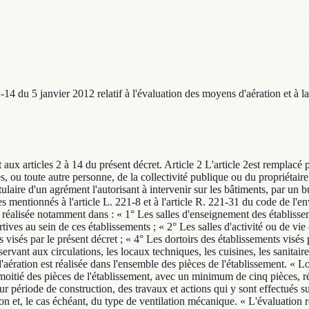
du 5 janvier 2012 relatif à l'évaluation des moyens d'aération et à la m
l'évaluation des moyens d'aération est effectuée sans préjudice du respect des dispositions en vigueur relatives à l'aération et la ventilation définies dans le règlement sanitaire départemental, des règles générales d'hygiène prévues à l'article L. 1311-1 du code de la santé publique et des articles R. 4222-4 et suivants du code du travail. » Article 3 L'article 3est remplacé par les dispositions suivantes : « Art. 3.-Le rapport mentionné à l'article R. 221-32 du code de l'environnement comporte la description synthétique de l'établissement dont les pièces examinées, les modes d'aération ou de ventilation principaux, les résultats et les conclusions de l'évaluation des moyens d'aération, incluant le descriptif des actions correctives le cas échéant. « Les modalités de présentation du rapport d'évaluation des moyens d'aération des bâtiments sont précisées par arrêté des ministres chargés de l'environnement, de la santé et de la construction. » Article 4 L'intitulé du chapitre IIest remplacé par le suivant : « Chapitre II « Campagne de mesures des polluants : définition des étapes clés de la vie du bâtiment pouvant impacter la qualité de l'air intérieur et méthode de prélèvements et d'analyses (articles 4 à 9) » Article 5 A l'article 4, le dernier alinéa est supprimé. Article 6 Après l'article 4, il est inséré un article 4 bisainsi rédigé : « Art. 4 bis.-Le tableau annexé au présent décret fixe : « 1° Les étapes clés de la vie du bâtiment pouvant impacter la qualité de l'air intérieur mentionnées au I et au III de l'article R. 221-30 du code de l'environnement ; « 2° Le seuil de déclenchement des campagnes de mesures des polluants par catégorie d'étapes clés ainsi que les polluants réglementés mentionnés au I et au III de l'article R. 221-30 du même code. « La réalisation des campagnes de mesures des polluants à chaque étape clé de la vie du bâtiment est effectuée sans préjudice du respect des dispositions en vigueur relatives à l'aération et la ventilation définies dans le règlement sanitaire départemental, des règles générales d'hygiène prévues à l'article L. 1311-1 du code de la santé publique, et des articles R. 4222-4 et suivants du code du travail. « La surface concernée par les petits et moyens travaux du bâtiment appartenant à un établissement recevant du public est calculée sur une période de 6 mois glissants, à partir de la date du début des premiers travaux. « Une étape clé de la vie du bâtiment pouvant impacter la qualité de l'air intérieur est considérée comme réalisée à la date de réception du bâtiment ou des travaux, ou à la date de changement de l'utilisation des pièces. » Article 7 L'article 5est remplacé par les dispositions suivantes : « Art. 5.-I.-La campagne de mesures des polluants débute dans le mois suivant la fin de la réalisation d'une étape clé. Elle se poursuit pendant la durée nécessaire à sa complète réalisation. « II.-La campagne complète de mesures des polluants est constituée : « 1° De deux séries de prélèvements pour le formaldéhyde et le benzène, effectuées au cours de deux périodes espacées de quatre à sept mois, dont l'une se déroule pendant la période de chauffage de l'établissement si elle existe ; « 2° D'une mesure en continu du dioxyde de carbone effectuée sur une seule période, pendant la période de chauffage de l'établissement, si elle existe ; « III.-Certaines étapes clés ne requièrent